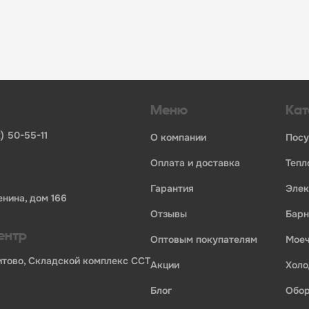
инвентаря и посуды для HoReCa
ьных брендов
ставщиков и дистрибьюторов
ля профессиональной кухни
ия по всей России
Меню
Кат
) 50-55-11
о компании
пос
оплата и доставка
теп
гарантия
эле
енина, дом 166
отзывы
бар
ентр
оптовым покупателям
мо
Бритово, Складской комплекс ССТ
акции
хол
блог
обо
ории профессионального оборудования для оснащения пр