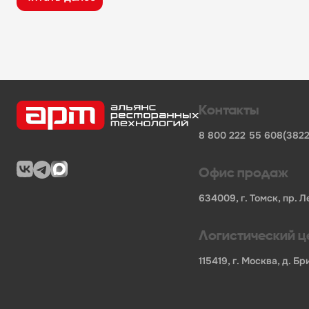
широкий ассортимент оборудования, кухонного 
поставки продукции от известных профессионал
сертифицированные товары от официальных по
помощь в подборе оборудования и инвентаря д
поставки для предприятий общественного питан
Характеристики товара
Контакты
Бренд
-
Happy Chef
8 800 222 55 60
8(3822
Мощность, кВт
-
0
Длина НЕТТО, мм
-
0
Ширина НЕТТО, мм
-
0
Офис продаж
Высота НЕТТО, мм
-
0
Вес НЕТТО, кг
-
0
634009, г. Томск, пр. Л
Длина БРУТТО, мм
-
0
Ширина БРУТТО, мм
-
0
Логистический ц
Высота БРУТТО, мм
-
0
Страна
-
РОССИЯ
115419, г. Москва, д. 
Гарантия
-
0
В нашем каталоге также представлены другие катег