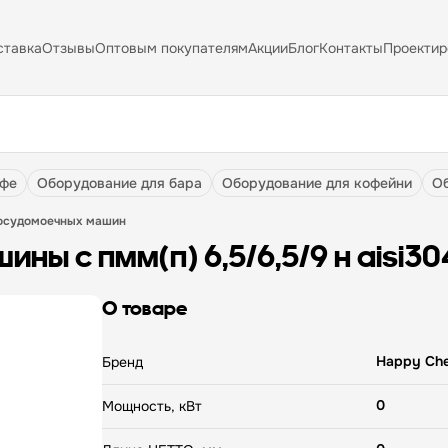
ставка
Отзывы
Оптовым покупателям
Акции
Блог
Контакты
Проектир
афе
оборудование для бара
оборудование для кофейни
посудомоечных машин
ны с пмм(п) 6,5/6,5/9 н aisi30
О товаре
Happy Che
Бренд
0
Мощность, кВт