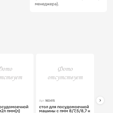
менеджера).
Арт.
160415
Арт.
1602
посудомоечной
стол для посудомоечной
стол 
2л пмм(л)
машины с пмм 8/7,5/8,7 н
машин