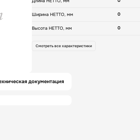
0
Длина НЕТТО, мм
0
Ширина НЕТТО, мм
0
Высота НЕТТО, мм
0
Вес НЕТТО, кг
Смотреть все характеристики
0
Длина БРУТТО, мм
0
Ширина БРУТТО, мм
ехническая документация
0
Высота БРУТТО, мм
РОССИЯ
Страна
0
Гарантия