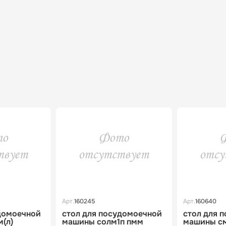
Арт.
160245
Арт.
160640
домоечной
стол для посудомоечной
стол для 
(л)
машины солм1п пмм
машины см