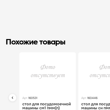
Похожие товары
Арт.
160531
Арт.
160446
стол для посудомоечной
стол для посу
машины см1 пмм(п)
машины сн пмм