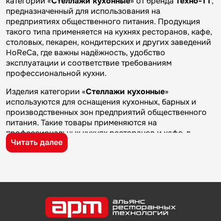
категории «
Стеллажи кухонные
» от бренда
Техно-ТТ
,
предназначенный для использования на
предприятиях общественного питания. Продукция
такого типа применяется на кухнях ресторанов, кафе,
столовых, пекарен, кондитерских и других заведений
HoReCa, где важны надёжность, удобство
эксплуатации и соответствие требованиям
профессиональной кухни.
Изделия категории «
Стеллажи кухонные
»
используются для оснащения кухонных, барных и
производственных зон предприятий общественного
питания. Такие товары применяются на
профессиональных кухнях ресторанов и кафе, в
Читать далее
столовых, пекарнях, кондитерских и на пищевых
производствах, где требуется качественное
оборудование и кухонный инвентарь для ежедневной
работы.
Бренд
Техно-ТТ
известен на рынке
профессионального оборудования и кухонного
инвентаря благодаря качеству изготовления,