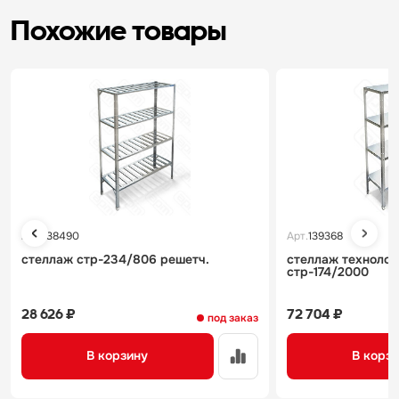
Похожие товары
Арт.
138490
Арт.
139368
стеллаж стр-234/806 решетч.
стеллаж технолог
стр-174/2000
28 626 ₽
72 704 ₽
под заказ
В корзину
В корз