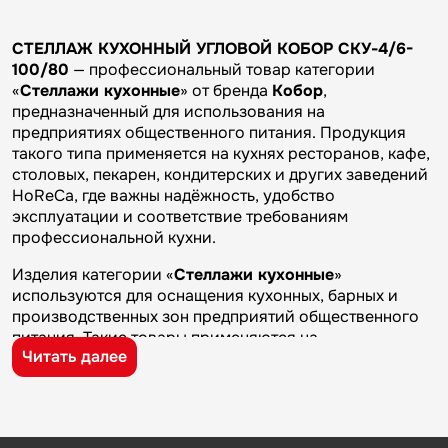
СТЕЛЛАЖ КУХОННЫЙ УГЛОВОЙ КОБОР СКУ-4/6-
100/80
— профессиональный товар категории
«
Стеллажи кухонные
» от бренда
Кобор
,
предназначенный для использования на
предприятиях общественного питания. Продукция
такого типа применяется на кухнях ресторанов, кафе,
столовых, пекарен, кондитерских и других заведений
HoReCa, где важны надёжность, удобство
эксплуатации и соответствие требованиям
профессиональной кухни.
Изделия категории «
Стеллажи кухонные
»
используются для оснащения кухонных, барных и
производственных зон предприятий общественного
питания. Такие товары применяются на
Читать далее
профессиональных кухнях ресторанов и кафе, в
столовых, пекарнях, кондитерских и на пищевых
производствах, где требуется качественное
оборудование и кухонный инвентарь для ежедневной
работы.