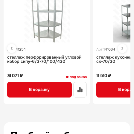
Арт.
141254
Арт.
141034
стеллаж перфорированный угловой
стеллаж кухонный
кобор скпу-6/3-70/100/430
ск-70/30
31 071 ₽
11 510 ₽
под заказ
В корзину
В корз