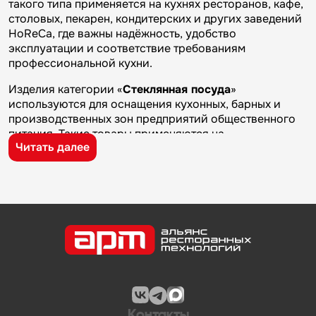
такого типа применяется на кухнях ресторанов, кафе,
столовых, пекарен, кондитерских и других заведений
HoReCa, где важны надёжность, удобство
эксплуатации и соответствие требованиям
профессиональной кухни.
Изделия категории «
Стеклянная посуда
»
используются для оснащения кухонных, барных и
производственных зон предприятий общественного
питания. Такие товары применяются на
Читать далее
профессиональных кухнях ресторанов и кафе, в
столовых, пекарнях, кондитерских и на пищевых
производствах, где требуется качественное
оборудование и кухонный инвентарь для ежедневной
работы.
Бренд
Arcoroc
известен на рынке профессионального
оборудования и кухонного инвентаря благодаря
качеству изготовления, надежности и практичности.
Продукция производителя используется на
предприятиях общественного питания и подходит для
эксплуатации в условиях профессиональной кухни.
Контакты