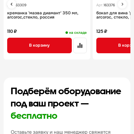
Арт.
163309
Арт.
163376
креманка 'маэва диамант' 350 мл,
бокал для вина 'р
arcoroc,стекло, россия
arcoroc, стекло, 
110 ₽
125 ₽
на складе
В корзину
В корз
Подберём оборудование
под ваш проект —
бесплатно
Оставьте заявку и наш менеджер свяжется