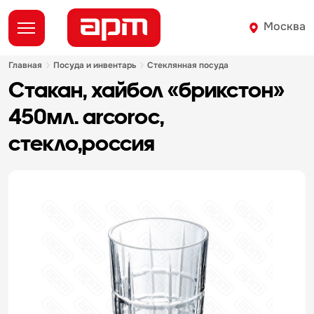
Москва
главная
посуда и инвентарь
стеклянная посуда
стакан, хайбол «брикстон»
450мл. arcoroc,
стекло,россия