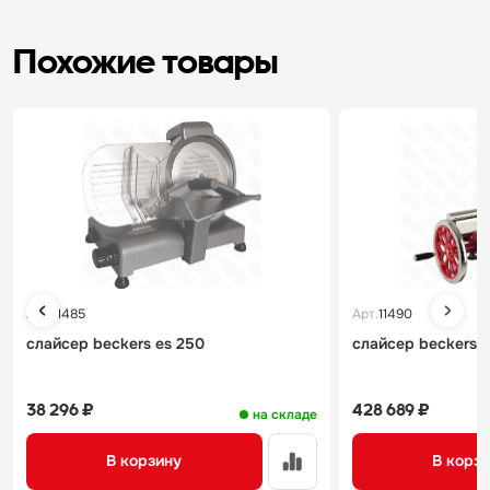
Похожие товары
Арт.
11485
Арт.
11490
слайсер beckers es 250
слайсер beckers s
38 296 ₽
428 689 ₽
на складе
В корзину
В корз