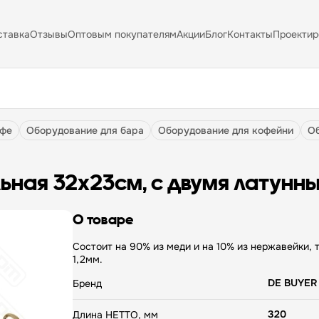
ставка
Отзывы
Оптовым покупателям
Акции
Блог
Контакты
Проектир
афе
оборудование для бара
оборудование для кофейни
льная 32х23см, с двумя латунн
О товаре
Состоит на 90% из меди и на 10% из нержавейки,
1,2мм.
DE BUYER
Бренд
320
Длина НЕТТО, мм