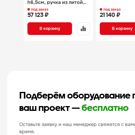
h6,5см, ручка из литой
нержавеющей стали
под заказ
под заказ
6230.20
57 123 ₽
21 140 ₽
В корзину
В корзину
Подберём оборудование 
ваш проект —
бесплатно
Оставьте заявку и наш менеджер свяжется с вами
время.