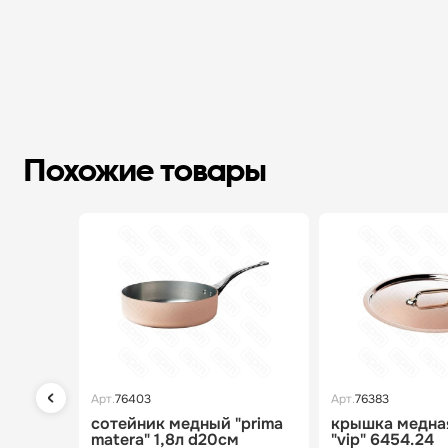
Похожие товары
Арт.
76403
Арт.
76383
сотейник медный "prima
крышка медна
matera" 1,8л d20см
"vip" 6454.24