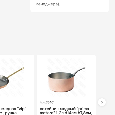
менеджера).
Арт.
76401
Арт.
7638
медная "vip"
сотейник медный "prima
крышк
м, ручка
matera" 1,2л d14см h7,8см,
"vip" 