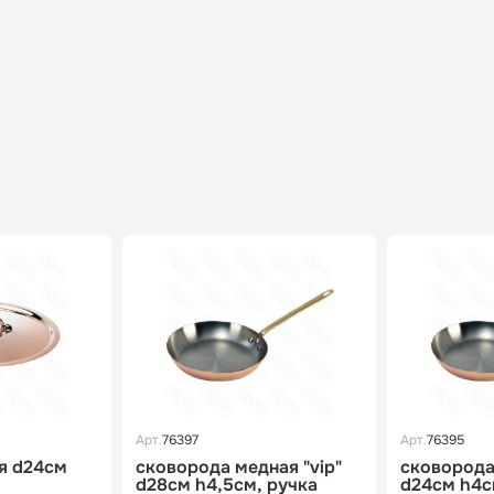
Арт.
76397
Арт.
76395
я d24см
сковорода медная "vip"
сковорода 
d28см h4,5см, ручка
d24см h4с