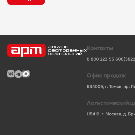
широкий ассортимент оборудования, кухонного 
поставки продукции от известных профессионал
сертифицированные товары от официальных по
помощь в подборе оборудования и инвентаря д
поставки для предприятий общественного питан
Характеристики товара
Контакты
Бренд
-
DE BUYER
8 800 222 55 60
8(3822
Длина НЕТТО, мм
-
320
Ширина НЕТТО, мм
-
230
Высота НЕТТО, мм
-
45
Офис продаж
Вес НЕТТО, кг
-
1.02
Длина БРУТТО, мм
-
352
634009, г. Томск, пр. Л
Ширина БРУТТО, мм
-
253
Высота БРУТТО, мм
-
50
Логистический ц
Вес БРУТТО, кг
-
1.58
Страна
-
Франция
115419, г. Москва, д. 
В нашем каталоге также представлены другие катег
фронтальные посудомоечные машины