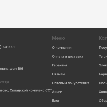
инвентаря и посуды для HoReCa
ьных брендов
ставщиков и дистрибьюторов
ля профессиональной кухни
ия по всей России
Меню
Кат
) 50-55-11
о компании
пос
оплата и доставка
теп
гарантия
эле
енина, дом 166
отзывы
бар
ентр
оптовым покупателям
мо
Бритово, Складской комплекс ССТ
акции
хол
ории профессионального оборудования для оснащения пр
блог
обо