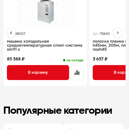
Арт.
158007
Арт.
75645
машина холодильная
полоска пленки к
среднетемпературная сплит-система
h45мм, 305м, пло
sm111 s
nsah45
85 388 ₽
3 657 ₽
на складе
В корзину
В корз
Популярные категории