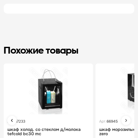
Похожие товары
Арт.
67233
Арт.
66945
шкаф холод. со стеклом д/молока
шкаф морозильный
tefcold bc30 mc
zero