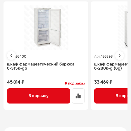
Арт.
186400
Арт.
186398
шкаф фармацевтический бирюса
шкаф фармацевтическ
б-315k-gb
б-280k-g (6g)
45 014 ₽
33 469 ₽
под заказ
В корзину
В корз