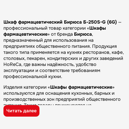
Шкаф фармацевтический Бирюса Б-250S-G (6G)
—
профессиональный товар категории «
Шкафы
фармацевтические
» от бренда
Бирюса
,
предназначенный для использования на
предприятиях общественного питания. Продукция
такого типа применяется на кухнях ресторанов, кафе,
столовых, пекарен, кондитерских и других заведений
HoReCa, где важны надёжность, удобство
эксплуатации и соответствие требованиям
профессиональной кухни.
Изделия категории «
Шкафы фармацевтические
»
используются для оснащения кухонных, барных и
производственных зон предприятий общественного
питания. Такие товары применяются на
Читать далее
профессиональных кухнях ресторанов и кафе, в
столовых, пекарнях, кондитерских и на пищевых
производствах, где требуется качественное