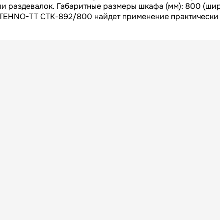
Длина БРУТТО, мм
 раздевалок. Габаритные размеры шкафа (мм): 800 (шир
каф TEHNO-TT СТК-892/800 найдет применение практически
520
Ширина БРУТТО, мм
1760
Высота БРУТТО, мм
67
Вес БРУТТО, кг
Россия
Страна
365
Гарантия