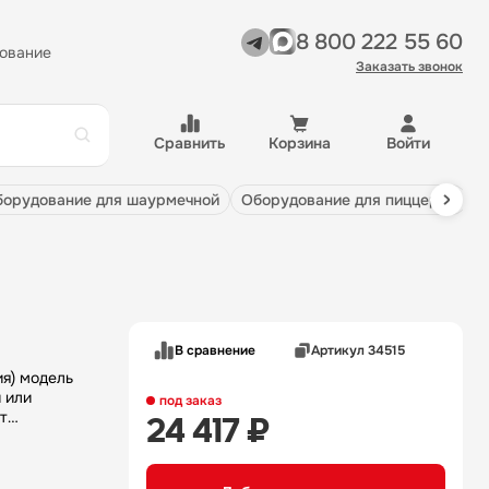
8 800 222 55 60
ование
Заказать звонок
Сравнить
Корзина
Войти
оборудование для шаурмечной
оборудование для пиццерии
В сравнение
Артикул 34515
я) модель
 или
под заказ
т
24 417 ₽
тиях.
аской. По
а из