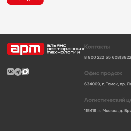
широкий ассортимент оборудования, кухонного 
поставки продукции от известных профессионал
сертифицированные товары от официальных по
помощь в подборе оборудования и инвентаря д
поставки для предприятий общественного питан
Характеристики товара
Контакты
Бренд
-
Техно-ТТ
8 800 222 55 60
8(3822
Код производителя
-
278216
Количество дверей ,шт.
-
2
Количество полок
-
2
Офис продаж
Наличие замка
-
Есть
Мощность, кВт
-
6190
634009, г. Томск, пр. Л
Длина НЕТТО, мм
-
800
Ширина НЕТТО, мм
-
500
Логистический ц
Высота НЕТТО, мм
-
1750
Вес НЕТТО, кг
-
57
115419, г. Москва, д. 
Длина БРУТТО, мм
-
820
Ширина БРУТТО, мм
-
520
Высота БРУТТО, мм
-
1760