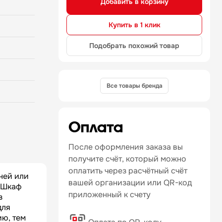
Добавить в корзину
удован
для
Купить в 1 клик
ную линию,
ащении
Подобрать похожий товар
(ширина),
аф TEHNO-
 на любом
Все товары бренда
Оплата
После оформления заказа вы
получите счёт, который можно
оплатить через расчётный счёт
ней или
вашей организации или QR-код
. Шкаф
приложенный к счету
з
для
ию, тем