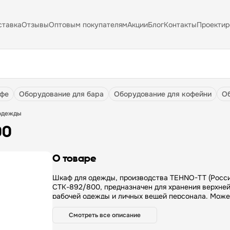
ставка
Отзывы
Оптовым покупателям
Акции
Блог
Контакты
Проектир
афе
оборудование для бара
оборудование для кофейни
 одежды
00
О товаре
Шкаф для одежды, производства TEHNO-TT (Росси
СТК-892/800, предназначен для хранения верхней
рабочей одежды и личных вещей персонала. Може
применяться в разных организациях и на предприя
Шкаф выполнен из стали, покрытой порошковой кр
Смотреть все описание
спецзаказу данная модель может быть изготовлен