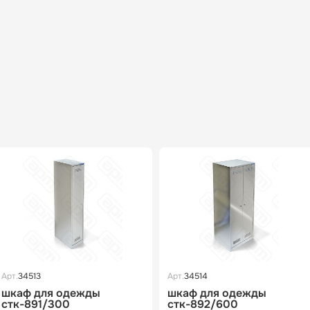
Арт.
34513
Арт.
34514
шкаф для одежды
шкаф для одежды
стк-891/300
стк-892/600