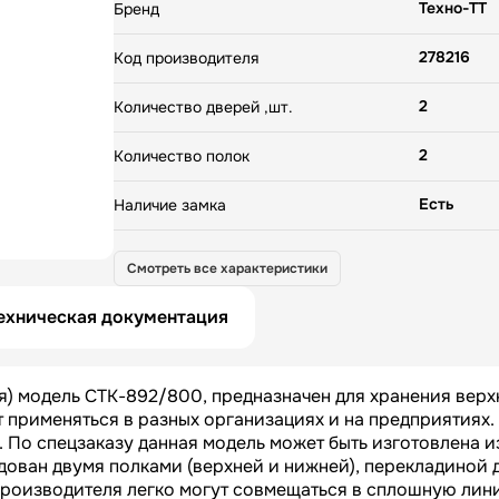
нержавеющей стали. Шкаф двухстворчатый, обор
Техно-ТТ
Бренд
двумя полками (верхней и нижней), перекладиной 
вешалок и механическим замком. Шкафы данного
278216
Код производителя
производителя легко могут совмещаться в сплош
тем самым обеспечивая экономию места при осн
2
раздевалок. Габаритные размеры шкафа (мм): 800 
Количество дверей ,шт.
500 (глубина), 1750 (высота). Его вес – 57 кг. Шк
TT СТК-892/800 найдет применение практически
2
Количество полок
предприятии.
Есть
Наличие замка
6190
Мощность, кВт
Смотреть все характеристики
800
Длина НЕТТО, мм
ехническая документация
500
Ширина НЕТТО, мм
) модель СТК-892/800, предназначен для хранения верх
1750
Высота НЕТТО, мм
 применяться в разных организациях и на предприятиях
 По спецзаказу данная модель может быть изготовлена и
57
Вес НЕТТО, кг
ован двумя полками (верхней и нижней), перекладиной 
роизводителя легко могут совмещаться в сплошную лин
820