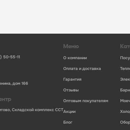
инвентаря и посуды для HoReCa
ьных брендов
ставщиков и дистрибьюторов
ля профессиональной кухни
ия по всей России
Меню
Кат
) 50-55-11
о компании
пос
оплата и доставка
теп
гарантия
эле
енина, дом 166
отзывы
бар
ентр
оптовым покупателям
мо
Бритово, Складской комплекс ССТ
акции
хол
блог
обо