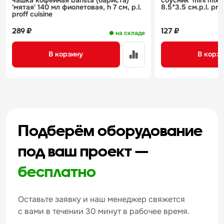
чашка кофейная barista (бариста)
соусник 'mini mix'
'мятая' 140 мл фиолетовая, h 7 см, p.l.
8.5*3.5 см.p.l. prof
proff cuisine
289 ₽
127 ₽
на складе
В корзину
В корз
Подберём оборудование
под ваш проект —
бесплатно
Оставьте заявку и наш менеджер свяжется
с вами в течении 30 минут в рабочее время.