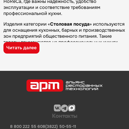
HoReCa, где важны надёжность, удобство
эксплуатации и соответствие требованиям
профессиональной кухни.
Изделия категории «
Столовая посуда
» используются
для оснащения кухонных, барных и производственных
зон предприятий общественного питания. Такие
товары применяются на профессиональных кухнях
Читать далее
ресторанов и кафе, в столовых, пекарнях,
кондитерских и на пищевых производствах, где
требуется качественное оборудование и кухонный
инвентарь для ежедневной работы.
Бренд
P.L. Proff Cuisine
известен на рынке
профессионального оборудования и кухонного
инвентаря благодаря качеству изготовления,
надежности и практичности. Продукция
производителя используется на предприятиях
общественного питания и подходит для эксплуатации
в условиях профессиональной кухни.
Контакты
Компания «Альянс Ресторанных Технологий» —
8 800 222 55 60
8(3822) 50-55-11