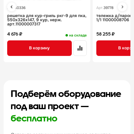
Арт.
40336
Арт.
39778
решетка для кур-гриль ркг-9 для пка,
тележка д/пароко
550х326х147, 9 кур, нерж.
1/1 11000008706
арт.11000007317
4 676 ₽
58 255 ₽
на складе
В корзину
В корз
Подберём оборудование
под ваш проект —
бесплатно