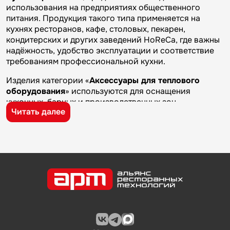
использования на предприятиях общественного
питания. Продукция такого типа применяется на
кухнях ресторанов, кафе, столовых, пекарен,
кондитерских и других заведений HoReCa, где важны
надёжность, удобство эксплуатации и соответствие
требованиям профессиональной кухни.
Изделия категории «
Аксессуары для теплового
оборудования
» используются для оснащения
кухонных, барных и производственных зон
Читать далее
предприятий общественного питания. Такие товары
применяются на профессиональных кухнях
ресторанов и кафе, в столовых, пекарнях,
кондитерских и на пищевых производствах, где
требуется качественное оборудование и кухонный
инвентарь для ежедневной работы.
Бренд
Чувашторгтехника
известен на рынке
профессионального оборудования и кухонного
инвентаря благодаря качеству изготовления,
надежности и практичности. Продукция
производителя используется на предприятиях