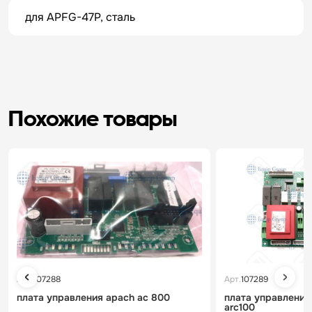
для APFG-47P, сталь
Похожие товары
Арт.
107288
Арт.
107289
плата управления apach ac 800
плата управления
arc100