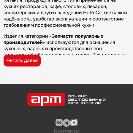
питания. Продукция такого типа применяется на
кухнях ресторанов, кафе, столовых, пекарен,
кондитерских и других заведений HoReCa, где важны
надёжность, удобство эксплуатации и соответствие
требованиям профессиональной кухни.
Изделия категории «
Запчасти популярных
производителей
» используются для оснащения
кухонных, барных и производственных зон
предприятий общественного питания. Такие товары
Читать далее
применяются на профессиональных кухнях
ресторанов и кафе, в столовых, пекарнях,
кондитерских и на пищевых производствах, где
требуется качественное оборудование и кухонный
инвентарь для ежедневной работы.
Бренд
LAME ITALIA
известен на рынке
профессионального оборудования и кухонного
инвентаря благодаря качеству изготовления,
надежности и практичности. Продукция
производителя используется на предприятиях
общественного питания и подходит для эксплуатации
Контакты