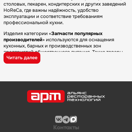
столовых, пекарен, кондитерских и других заведений
HoReCa, где важны надёжность, удобство
эксплуатации и соответствие требованиям
профессиональной кухни.
Изделия категории «
Запчасти популярных
производителей
» используются для оснащения
кухонных, барных и производственных зон
предприятий общественного питания. Такие товары
Читать далее
применяются на профессиональных кухнях
ресторанов и кафе, в столовых, пекарнях,
кондитерских и на пищевых производствах, где
требуется качественное оборудование и кухонный
инвентарь для ежедневной работы.
Бренд
LAME ITALIA
известен на рынке
профессионального оборудования и кухонного
инвентаря благодаря качеству изготовления,
надежности и практичности. Продукция
производителя используется на предприятиях
общественного питания и подходит для эксплуатации
Контакты
в условиях профессиональной кухни.