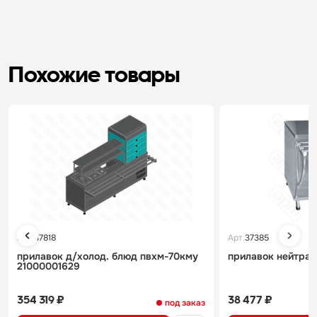
Похожие товары
Арт.
37818
Арт.
37385
прилавок д/холод. блюд пвхм-70кму
прилавок нейтрал
21000001629
354 319 ₽
38 477 ₽
под заказ