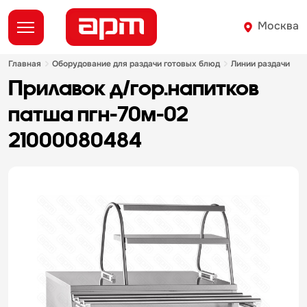
Москва
главная
оборудование для раздачи готовых блюд
линии раздачи
прилавок д/гор.напитков
патша пгн-70м-02
21000080484