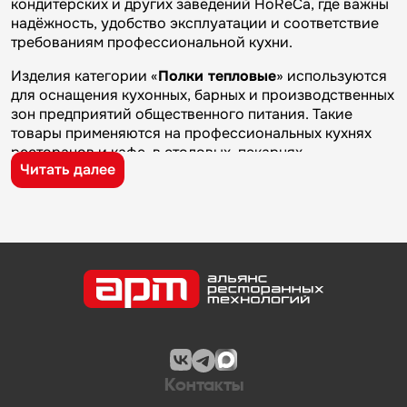
кондитерских и других заведений HoReCa, где важны
надёжность, удобство эксплуатации и соответствие
требованиям профессиональной кухни.
Изделия категории «
Полки тепловые
» используются
для оснащения кухонных, барных и производственных
зон предприятий общественного питания. Такие
товары применяются на профессиональных кухнях
ресторанов и кафе, в столовых, пекарнях,
Читать далее
кондитерских и на пищевых производствах, где
требуется качественное оборудование и кухонный
инвентарь для ежедневной работы.
Бренд
GPsteel
известен на рынке профессионального
оборудования и кухонного инвентаря благодаря
качеству изготовления, надежности и практичности.
Продукция производителя используется на
предприятиях общественного питания и подходит для
эксплуатации в условиях профессиональной кухни.
Компания «Альянс Ресторанных Технологий» —
Контакты
поставщик и дистрибьютор профессионального