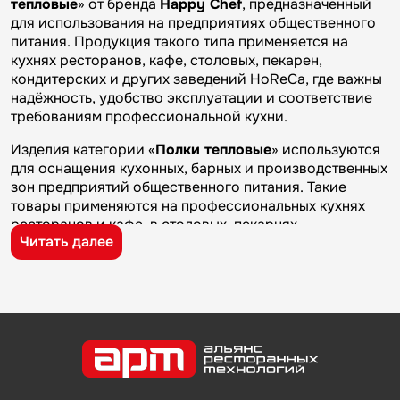
тепловые
» от бренда
Happy Chef
, предназначенный
для использования на предприятиях общественного
питания. Продукция такого типа применяется на
кухнях ресторанов, кафе, столовых, пекарен,
кондитерских и других заведений HoReCa, где важны
надёжность, удобство эксплуатации и соответствие
требованиям профессиональной кухни.
Изделия категории «
Полки тепловые
» используются
для оснащения кухонных, барных и производственных
зон предприятий общественного питания. Такие
товары применяются на профессиональных кухнях
ресторанов и кафе, в столовых, пекарнях,
Читать далее
кондитерских и на пищевых производствах, где
требуется качественное оборудование и кухонный
инвентарь для ежедневной работы.
Бренд
Happy Chef
известен на рынке
профессионального оборудования и кухонного
инвентаря благодаря качеству изготовления,
надежности и практичности. Продукция
производителя используется на предприятиях