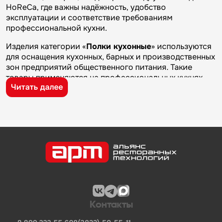
HoReCa, где важны надёжность, удобство
эксплуатации и соответствие требованиям
профессиональной кухни.
Изделия категории «
Полки кухонные
» используются
для оснащения кухонных, барных и производственных
зон предприятий общественного питания. Такие
товары применяются на профессиональных кухнях
Читать далее
ресторанов и кафе, в столовых, пекарнях,
кондитерских и на пищевых производствах, где
требуется качественное оборудование и кухонный
инвентарь для ежедневной работы.
Бренд
Happy Chef
известен на рынке
профессионального оборудования и кухонного
инвентаря благодаря качеству изготовления,
надежности и практичности. Продукция
производителя используется на предприятиях
общественного питания и подходит для эксплуатации
в условиях профессиональной кухни.
Контакты
Компания «Альянс Ресторанных Технологий» —