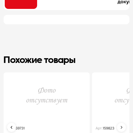
докум
Похожие товары
Арт.
159731
Арт.
159823