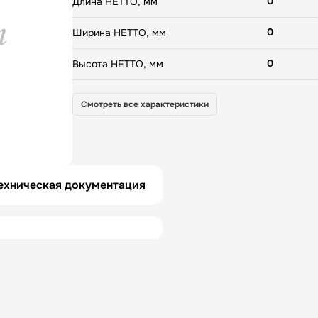
0
Длина НЕТТО, мм
0
Ширина НЕТТО, мм
0
Высота НЕТТО, мм
0
Вес НЕТТО, кг
Смотреть все характеристики
0
Длина БРУТТО, мм
0
Ширина БРУТТО, мм
ехническая документация
0
Высота БРУТТО, мм
РОССИЯ
Страна
0
Гарантия