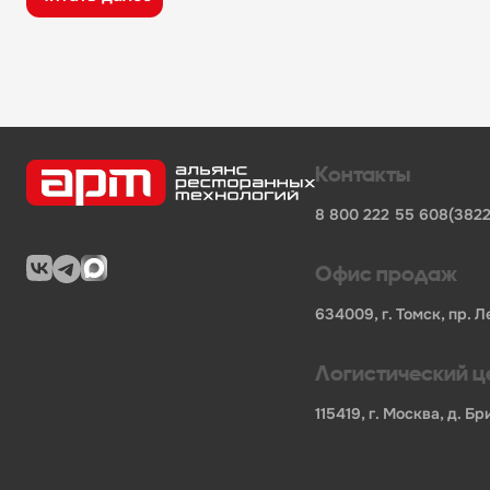
широкий ассортимент оборудования, кухонного 
поставки продукции от известных профессионал
сертифицированные товары от официальных по
помощь в подборе оборудования и инвентаря д
поставки для предприятий общественного питан
Характеристики товара
Контакты
Бренд
-
Happy Chef
8 800 222 55 60
8(3822
Мощность, кВт
-
0
Длина НЕТТО, мм
-
0
Ширина НЕТТО, мм
-
0
Офис продаж
Высота НЕТТО, мм
-
0
Вес НЕТТО, кг
-
0
634009, г. Томск, пр. Л
Длина БРУТТО, мм
-
0
Ширина БРУТТО, мм
-
0
Логистический ц
Высота БРУТТО, мм
-
0
Страна
-
РОССИЯ
115419, г. Москва, д. 
Гарантия
-
0
В нашем каталоге также представлены другие катег