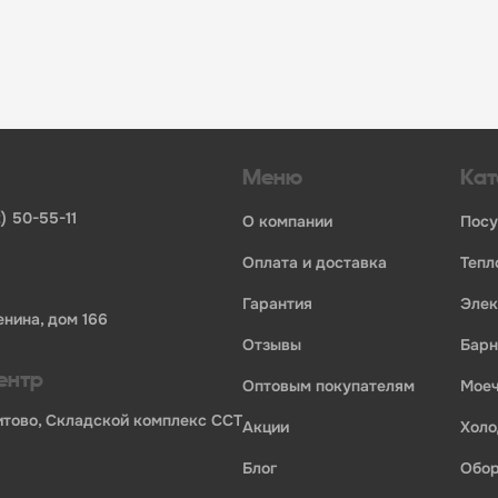
инвентаря и посуды для HoReCa
ьных брендов
ставщиков и дистрибьюторов
ля профессиональной кухни
ия по всей России
Меню
Кат
) 50-55-11
о компании
пос
оплата и доставка
теп
гарантия
эле
енина, дом 166
отзывы
бар
ентр
оптовым покупателям
мо
Бритово, Складской комплекс ССТ
акции
хол
блог
обо
ории профессионального оборудования для оснащения пр