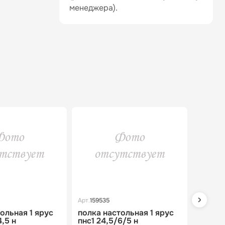
менеджера).
Арт.
159535
Арт.
1599
ольная 1 ярус
полка настольная 1 ярус
полка 
4,5 н
пнс1 24,5/6/5 н
пнс2 2