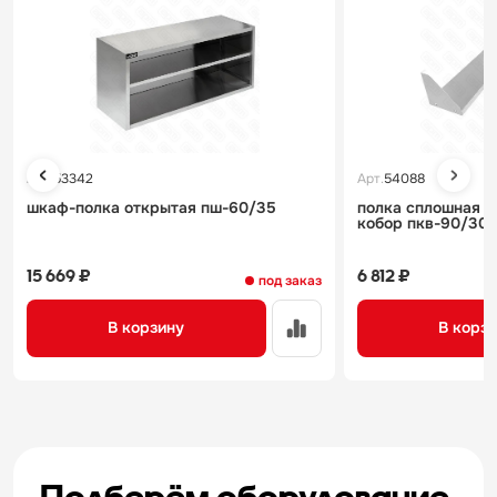
Арт.
53342
Арт.
54088
шкаф-полка открытая пш-60/35
полка сплошная в
кобор пкв-90/30
15 669 ₽
6 812 ₽
под заказ
В корзину
В корз
Подберём оборудование