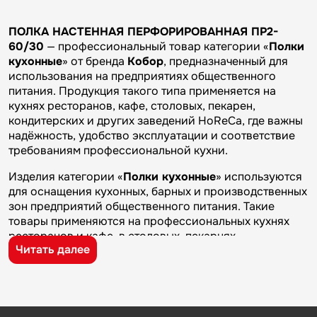
ПОЛКА НАСТЕННАЯ ПЕРФОРИРОВАННАЯ ПР2-
60/30
— профессиональный товар категории «
Полки
кухонные
» от бренда
Кобор
, предназначенный для
использования на предприятиях общественного
питания. Продукция такого типа применяется на
кухнях ресторанов, кафе, столовых, пекарен,
кондитерских и других заведений HoReCa, где важны
надёжность, удобство эксплуатации и соответствие
требованиям профессиональной кухни.
Изделия категории «
Полки кухонные
» используются
для оснащения кухонных, барных и производственных
зон предприятий общественного питания. Такие
товары применяются на профессиональных кухнях
ресторанов и кафе, в столовых, пекарнях,
Читать далее
кондитерских и на пищевых производствах, где
требуется качественное оборудование и кухонный
инвентарь для ежедневной работы.
Бренд
Кобор
известен на рынке профессионального