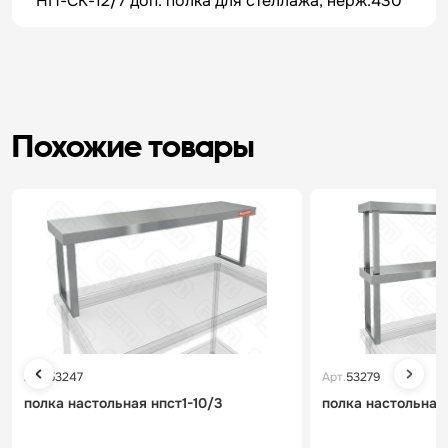
НП-СК-12/7 доп. полка для стеллажа, нерж.430
Похожие товары
Арт.
53247
Арт.
53279
полка настольная нпст1-10/3
полка настольная