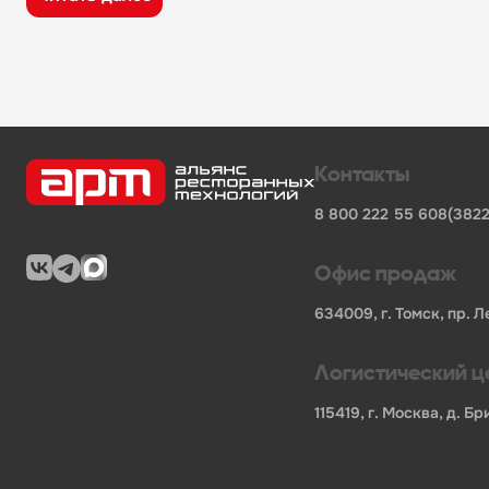
широкий ассортимент оборудования, кухонного 
поставки продукции от известных профессионал
сертифицированные товары от официальных по
помощь в подборе оборудования и инвентаря д
поставки для предприятий общественного питан
Характеристики товара
Контакты
Бренд
-
Техно-ТТ
8 800 222 55 60
8(3822
Код производителя
-
94913
Длина НЕТТО, мм
-
2000
Ширина НЕТТО, мм
-
800
Офис продаж
Высота НЕТТО, мм
-
300
Вес НЕТТО, кг
-
45.02
634009, г. Томск, пр. Л
Длина БРУТТО, мм
-
2020
Ширина БРУТТО, мм
-
820
Логистический ц
Высота БРУТТО, мм
-
310
Вес БРУТТО, кг
-
47.02
115419, г. Москва, д. 
Страна
-
Россия
Гарантия
-
365
В нашем каталоге также представлены другие катег