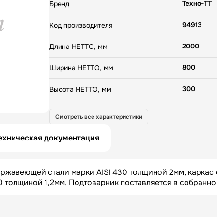
Техно-ТТ
Бренд
94913
Код производителя
2000
Длина НЕТТО, мм
800
Ширина НЕТТО, мм
300
Высота НЕТТО, мм
45.02
Вес НЕТТО, кг
Смотреть все характеристики
2020
Длина БРУТТО, мм
ехническая документация
820
Ширина БРУТТО, мм
ржавеющей стали марки AISI 430 толщиной 2мм, каркас
310
Высота БРУТТО, мм
 толщиной 1,2мм. Подтоварник поставляется в собранно
47.02
Вес БРУТТО, кг
Россия