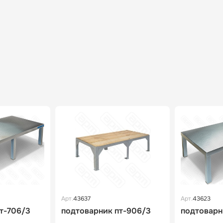
Арт.
43637
Арт.
43623
т-706/3
подтоварник пт-906/3
подтоварн