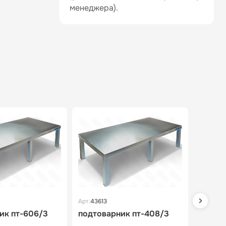
менеджера).
Арт.
43613
Арт.
435
ик пт-606/3
подтоварник пт-408/3
подто