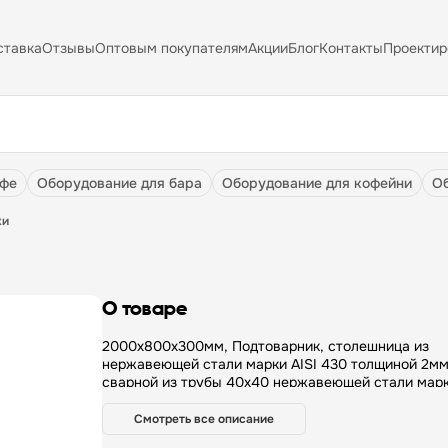
ставка
Отзывы
Оптовым покупателям
Акции
Блог
Контакты
Проектир
афе
оборудование для бара
оборудование для кофейни
ки
О товаре
2000х800х300мм, Подтоварник, столешница из
нержавеющей стали марки AISI 430 толщиной 2мм
сварной из трубы 40х40 нержавеющей стали марк
толщиной 1,2мм. Подтоварник поставляется в соб
виде.
Смотреть все описание