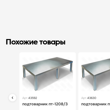
Похожие товары
Арт.
43592
Арт.
43630
подтоварник пт-1208/3
подтоварник п