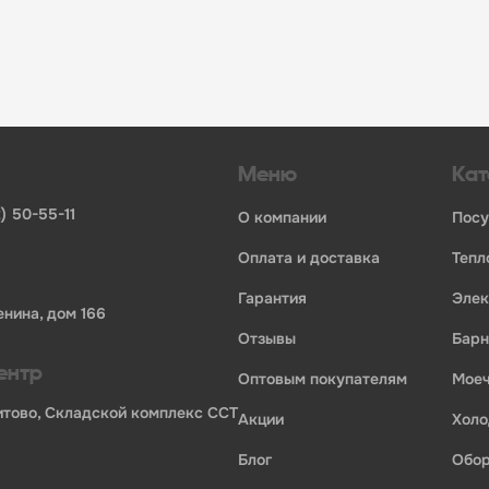
инвентаря и посуды для HoReCa
ьных брендов
ставщиков и дистрибьюторов
ля профессиональной кухни
ия по всей России
Меню
Кат
) 50-55-11
о компании
пос
оплата и доставка
теп
гарантия
эле
енина, дом 166
отзывы
бар
ентр
оптовым покупателям
мо
Бритово, Складской комплекс ССТ
акции
хол
блог
обо
ории профессионального оборудования для оснащения пр