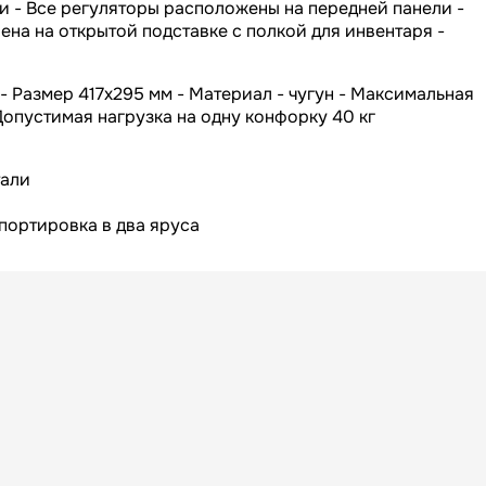
Вес БРУТТО, кг
и - Все регуляторы расположены на передней панели -
на на открытой подставке с полкой для инвентаря -
Россия
Страна
- Размер 417х295 мм - Материал - чугун - Максимальная
365
Гарантия
Допустимая нагрузка на одну конфорку 40 кг
тали
портировка в два яруса