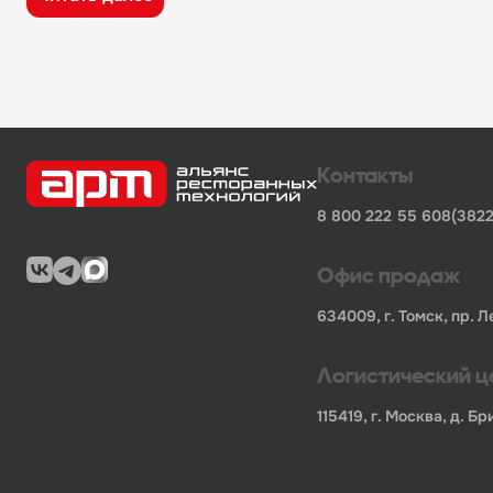
широкий ассортимент оборудования, кухонного 
поставки продукции от известных профессионал
сертифицированные товары от официальных по
помощь в подборе оборудования и инвентаря д
поставки для предприятий общественного питан
Характеристики товара
Контакты
Бренд
-
Kayman
8 800 222 55 60
8(3822
Мощность, кВт
-
12
Напряжение
-
400
Длина НЕТТО, мм
-
840
Офис продаж
Ширина НЕТТО, мм
-
850
Высота НЕТТО, мм
-
860
634009, г. Томск, пр. Л
Вес НЕТТО, кг
-
120
Длина БРУТТО, мм
-
990
Логистический ц
Ширина БРУТТО, мм
-
1200
Высота БРУТТО, мм
-
1150
115419, г. Москва, д. 
Вес БРУТТО, кг
-
160
Страна
-
Россия
Гарантия
-
365