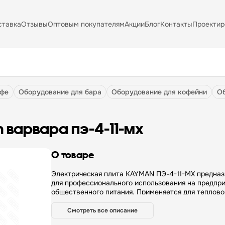
ставка
Отзывы
Оптовым покупателям
Акции
Блог
Контакты
Проектир
афе
оборудование для бара
оборудование для кофейни
 варвара пэ-4-11-мх
О товаре
Электрическая плита KAYMAN ПЭ-4-11-МХ предназначена
для профессионального использования на предпри
общественного питания. Применяется для теплово
обработки продуктов (варки, жарки, тушения) в н
посуде. Электроплита может использоваться как
Смотреть все описание
независимо, так и в составе технологической лини