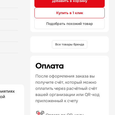
Добавить в корзину
ержавеющей
 панели -
лена на
Купить в 1 клик
гулируемые
нь с
Подобрать похожий товар
 разогрева
0 кг
шниц из
Все товары бренда
Оплата
После оформления заказа вы
получите счёт, который можно
оплатить через расчётный счёт
риятиях
вашей организации или QR-код
ной
приложенный к счету