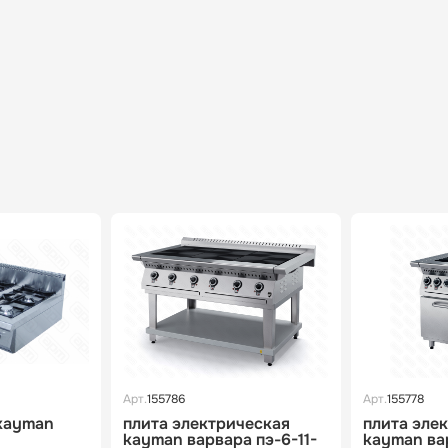
Арт.
155786
Арт.
155778
 kayman
плита электрическая
плита эле
kayman варвара пэ-6-11-
kayman ва