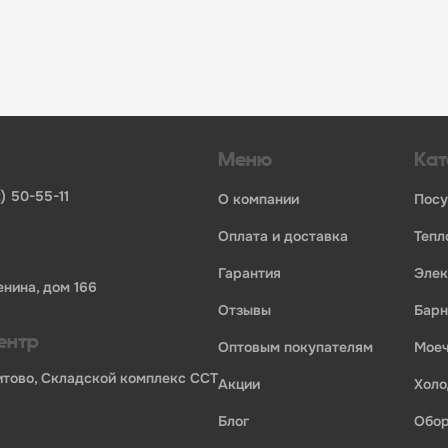
инвентаря и посуды для HoReCa
ьных брендов
ставщиков и дистрибьюторов
ля профессиональной кухни
ия по всей России
Меню
Кат
) 50-55-11
о компании
пос
оплата и доставка
теп
гарантия
эле
енина, дом 166
отзывы
бар
ентр
оптовым покупателям
мо
Бритово, Складской комплекс ССТ
акции
хол
блог
обо