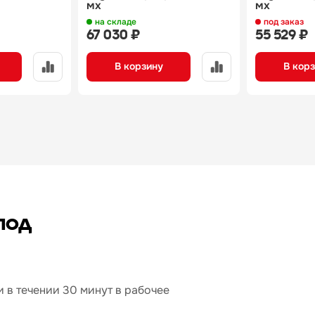
мх
мх
на складе
под заказ
67 030 ₽
55 529 ₽
В корзину
В кор
под
 в течении 30 минут в рабочее