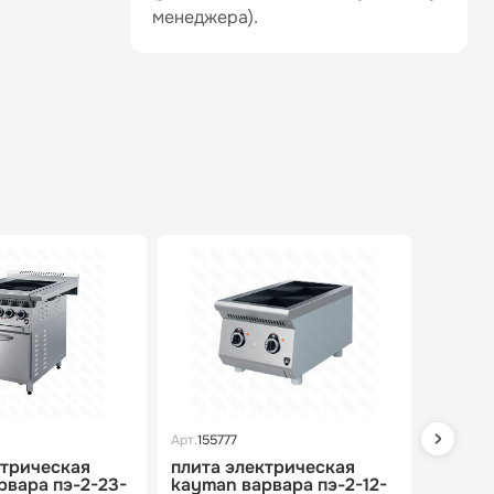
менеджера).
Арт.
155777
Арт.
1557
ктрическая
плита электрическая
плита 
рвара пэ-2-23-
kayman варвара пэ-2-12-
kayman