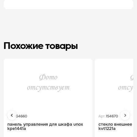
Похожие товары
Арт.
154660
Арт.
154670
панель управления для шкафа unox
стекло внешнее д
kpe1441a
kvt1221a