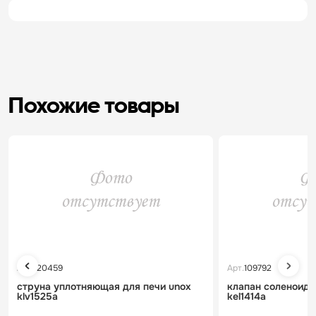
Похожие товары
Арт.
120459
Арт.
109792
струна уплотняющая для печи unox
клапан соленоидн
klv1525a
kel1414a