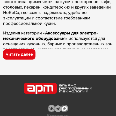
такого типа применяется на кухнях ресторанов, кафе,
столовых, пекарен, кондитерских и других заведений
HoReCa, где важны надёжность, удобство
эксплуатации и соответствие требованиям
профессиональной кухни.
Изделия категории «
Аксессуары для электро-
механического оборудования
» используются для
оснащения кухонных, барных и производственных зон
предприятий общественного питания. Такие товары
Читать далее
применяются на профессиональных кухнях
ресторанов и кафе, в столовых, пекарнях,
кондитерских и на пищевых производствах, где
требуется качественное оборудование и кухонный
инвентарь для ежедневной работы.
Бренд
Fimar
известен на рынке профессионального
оборудования и кухонного инвентаря благодаря
качеству изготовления, надежности и практичности.
Продукция производителя используется на
предприятиях общественного питания и подходит для
эксплуатации в условиях профессиональной кухни.
Контакты