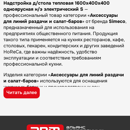
Надстройка д/стола тепловая 1600х400х400
одноярусная н/э электрический S
—
профессиональный товар категории «
Аксессуары
для линий раздачи и салат-баров
» от бренда
Simeco
,
предназначенный для использования на
предприятиях общественного питания. Продукция
такого типа применяется на кухнях ресторанов, кафе,
столовых, пекарен, кондитерских и других заведений
HoReCa, где важны надёжность, удобство
эксплуатации и соответствие требованиям
профессиональной кухни.
Изделия категории «
Аксессуары для линий раздачи
и салат-баров
» используются для оснащения
кухонных, барных и производственных зон
Читать далее
предприятий общественного питания. Такие товары
применяются на профессиональных кухнях
ресторанов и кафе, в столовых, пекарнях,
кондитерских и на пищевых производствах, где
требуется качественное оборудование и кухонный
инвентарь для ежедневной работы.