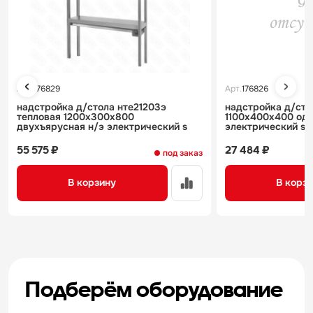
Арт.
176829
Арт.
176826
надстройка д/стола нте21203э
надстройка д/сто
тепловая 1200х300х800
1100х400х400 одн
двухъярусная н/э электрический s
электрический s
55 575 ₽
27 484 ₽
под заказ
В корзину
В корз
Подберём оборудование