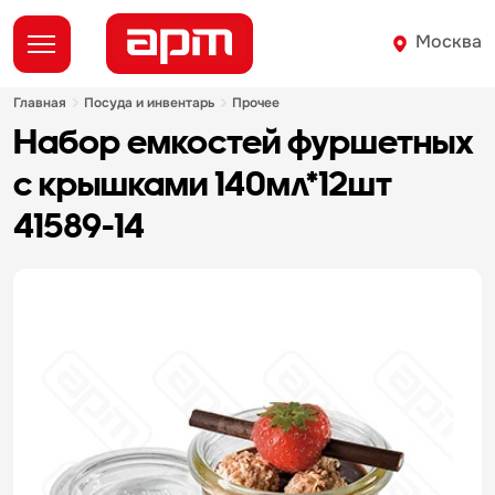
Москва
главная
посуда и инвентарь
прочее
набор емкостей фуршетных
с крышками 140мл*12шт
41589-14