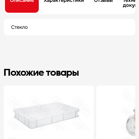
Описание
Характеристики
Отзывы
Техни
докум
Стекло
Похожие товары