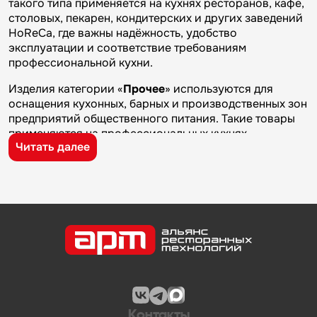
такого типа применяется на кухнях ресторанов, кафе,
столовых, пекарен, кондитерских и других заведений
HoReCa, где важны надёжность, удобство
эксплуатации и соответствие требованиям
профессиональной кухни.
Изделия категории «
Прочее
» используются для
оснащения кухонных, барных и производственных зон
предприятий общественного питания. Такие товары
применяются на профессиональных кухнях
Читать далее
ресторанов и кафе, в столовых, пекарнях,
кондитерских и на пищевых производствах, где
требуется качественное оборудование и кухонный
инвентарь для ежедневной работы.
Бренд
Paderno
известен на рынке
профессионального оборудования и кухонного
инвентаря благодаря качеству изготовления,
надежности и практичности. Продукция
производителя используется на предприятиях
общественного питания и подходит для эксплуатации
в условиях профессиональной кухни.
Контакты