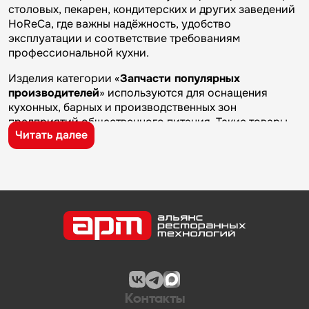
столовых, пекарен, кондитерских и других заведений
HoReCa, где важны надёжность, удобство
эксплуатации и соответствие требованиям
профессиональной кухни.
Изделия категории «
Запчасти популярных
производителей
» используются для оснащения
кухонных, барных и производственных зон
предприятий общественного питания. Такие товары
Читать далее
применяются на профессиональных кухнях
ресторанов и кафе, в столовых, пекарнях,
кондитерских и на пищевых производствах, где
требуется качественное оборудование и кухонный
инвентарь для ежедневной работы.
Бренд
Apach Cook Line
известен на рынке
профессионального оборудования и кухонного
инвентаря благодаря качеству изготовления,
надежности и практичности. Продукция
производителя используется на предприятиях
общественного питания и подходит для эксплуатации
Контакты
в условиях профессиональной кухни.