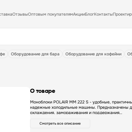
ставка
Отзывы
Оптовым покупателям
Акции
Блог
Контакты
Проектир
афе
оборудование для бара
оборудование для кофейни
О товаре
Моноблоки POLAIR MM 222 S - удобные, практичные и
надежные холодильные машины. Предназначены д
охлаждения, замораживания и поддержания
температурного режима во внутреннем объеме
холодильных камер малого и среднего объема. Ус
Смотреть все описание
эксплуатации при температуре от – 30 (с зимним