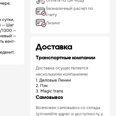
Оплата по QR-коду
мере,
Безналичный расчет по
счету
 сутки,
Лизинг
й — Шаг
8/1300 —
ниевый —
ть вент-
Доставка
еденит.
Транспортные компании
Доставка осуществляется
несколькими компаниями
1. Деловые Линии
2. Пэк
3. Magic trans
Самовывоз
Возможен самовывоз со склада
(уточняйте адрес и доступность у