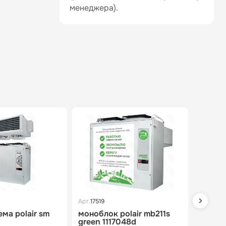
менеджера).
Арт.
17519
Арт.
17521
ма polair sm
моноблок polair mb211s
монобл
green 1117048d
green 