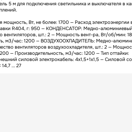
Высота БРУТТО, мм
ль 5 м для подключения светильника и выключателя в ка
плений.
145
Вес БРУТТО, кг
 мощность, Вт, не более: 1700 — Расход электроэнергии в
Россия
Страна
аправки R404, г: 950 — КОНДЕНСАТОР: Медно-алюминиевы
во вентиляторов, шт.: 2 — Мощность вент-ра, Вт/об/мин: 1
365
Гарантия
сть, м3/час: 1200 — ВОЗДУХООХЛАДИТЕЛЬ: Медно-алюми
ичество вентиляторов воздухоохладителя, шт.: 2 — Мощнос
 200 — Производительность, м3/час: 1200 — Тип оттайки:
Внешний силовой электрокабель: 4x1,5+1x1,5 — Силовой со
4,7 ... 27