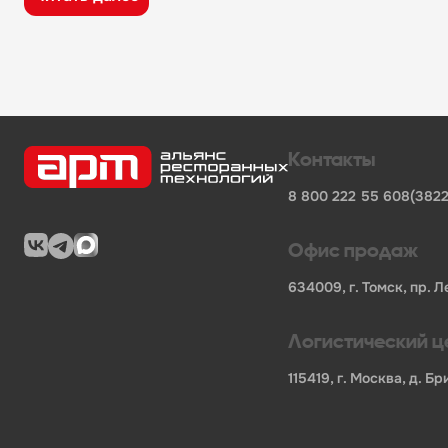
широкий ассортимент оборудования, кухонного 
поставки продукции от известных профессионал
сертифицированные товары от официальных по
помощь в подборе оборудования и инвентаря д
поставки для предприятий общественного питан
Характеристики товара
Контакты
Бренд
-
Polair
8 800 222 55 60
8(3822
Код производителя
-
1124011d
Мощность, кВт
-
1.65
Напряжение
-
380
Офис продаж
Длина НЕТТО, мм
-
807
Ширина НЕТТО, мм
-
790
634009, г. Томск, пр. Л
Высота НЕТТО, мм
-
704
Вес НЕТТО, кг
-
72
Логистический ц
Длина БРУТТО, мм
-
984
Ширина БРУТТО, мм
-
924
115419, г. Москва, д. 
Высота БРУТТО, мм
-
916
Вес БРУТТО, кг
-
145
Страна
-
Россия