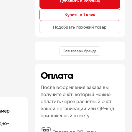
Добавить в корзину
от 80 до
бменники
агентом.
Купить в 1 клик
: кабель
елю,
Подобрать похожий товар
чателя в
мплект
не более:
олее: 26 —
Все товары бренда
 мм: 3,2
в, шт.: 2
тр
Оплата
с: 1200 —
г ребра,
нтиляторов
После оформления заказа вы
т/об/мин:
получите счёт, который можно
оплатить через расчётный счёт
— Внешний
вашей организации или QR-код
амер
денит. э/
приложенный к счету
4,7 ... 27
дно-