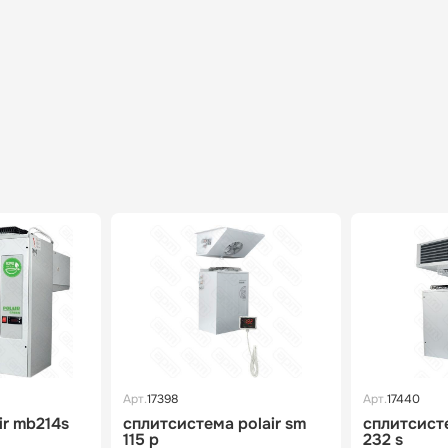
Арт.
17398
Арт.
17440
ir mb214s
сплитсистема polair sm
сплитсисте
115 p
232 s