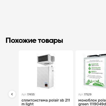
Похожие товары
Арт.
17455
Арт.
17529
сплитсистема polair sb 211
моноблок pola
m light
green 1119049d