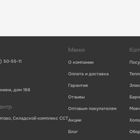
инвентаря и посуды для HoReCa
ьных брендов
ставщиков и дистрибьюторов
ля профессиональной кухни
ия по всей России
Меню
Кат
) 50-55-11
о компании
пос
оплата и доставка
теп
гарантия
эле
енина, дом 166
отзывы
бар
ентр
оптовым покупателям
мо
Бритово, Складской комплекс ССТ
акции
хол
блог
обо