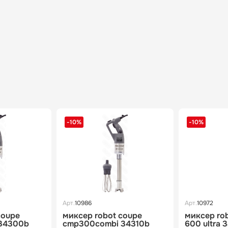
-10%
-10%
Арт.
10986
Арт.
10972
coupe
миксер robot coupe
миксер ro
34300b
cmp300combi 34310b
600 ultra 