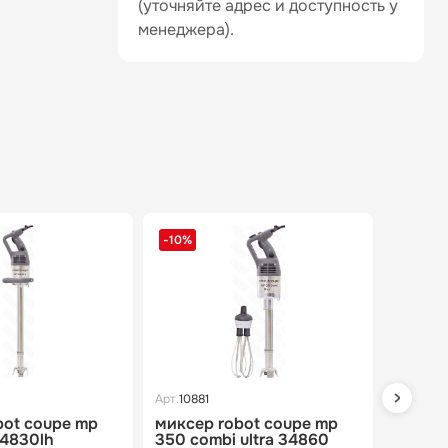
(уточняйте адрес и доступность у
менеджера).
-10%
-10%
Арт.
10881
Арт.
1087
bot coupe mp
миксер robot coupe mp
миксер
34830lh
350 combi ultra 34860
cmp25