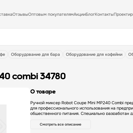
ставка
Отзывы
Оптовым покупателям
Акции
Блог
Контакты
Проектир
афе
оборудование для бара
оборудование для кофейни
240 combi 34780
О товаре
Ручной миксер Robot Coupe Mini MP240 Combi пре
для профессионального использования на предпри
общественного питания. Специально разработан д
дебольших порций соусов, муссов, эмульсий, кре
жидкого теста. Особенности: — Эргономичная фор
Смотреть все описание
для удобного захвата и облегчения работы — Мот