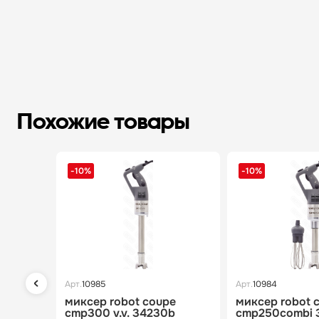
Похожие товары
-10%
-10%
Арт.
10985
Арт.
10984
миксер robot coupe
миксер robot 
cmp300 v.v. 34230b
cmp250combi 