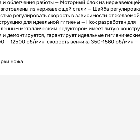
Вес БРУТТО, кг
а и облегчения работы — Моторный блок из нержавеющей
 изготовлены из нержавеющей стали — Шайба регулировк
Франция
Страна
остью регулировать скорость в зависимости от желаемой
струкцию для идеальной гигиены — Нож разработан для
365
Гарантия
иленным металлическим редуктором имеет литую констр
 и демонтируется, гарантирует идеальные гигиенически
0 — 12500 об/мин, скорость венчика 350-1560 об/мин —
орки ножа