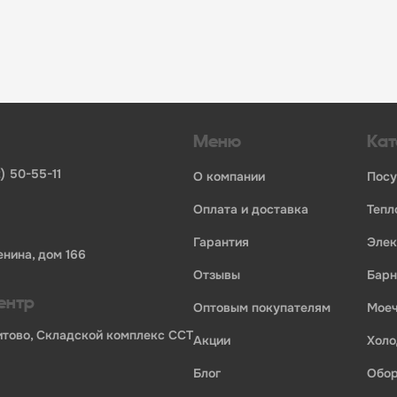
инвентаря и посуды для HoReCa
ьных брендов
ставщиков и дистрибьюторов
ля профессиональной кухни
ия по всей России
Меню
Кат
) 50-55-11
о компании
пос
оплата и доставка
теп
гарантия
эле
енина, дом 166
отзывы
бар
ентр
оптовым покупателям
мо
Бритово, Складской комплекс ССТ
акции
хол
блог
обо