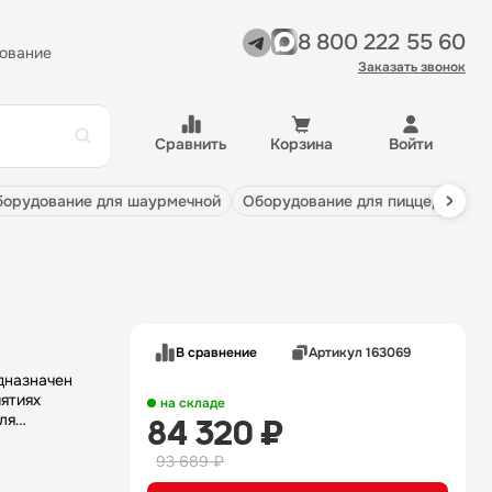
8 800 222 55 60
ование
Заказать звонок
Сравнить
Корзина
Войти
оборудование для шаурмечной
оборудование для пиццерии
В сравнение
Артикул 163069
дназначен
ятиях
на складе
ля
84 320 ₽
мов,
ма ручки
93 689 ₽
орный блок