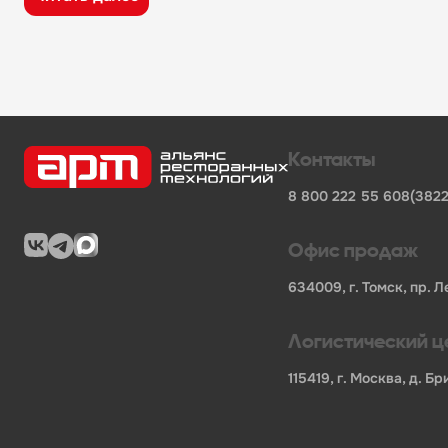
широкий ассортимент оборудования, кухонного 
поставки продукции от известных профессионал
сертифицированные товары от официальных по
помощь в подборе оборудования и инвентаря д
поставки для предприятий общественного питан
Характеристики товара
Контакты
Бренд
-
Robot Coupe
8 800 222 55 60
8(3822
Мощность, кВт
-
0.29
Напряжение
-
230
Длина НЕТТО, мм
-
78
Офис продаж
Ширина НЕТТО, мм
-
78
Высота НЕТТО, мм
-
535
634009, г. Томск, пр. Л
Вес НЕТТО, кг
-
2
Длина БРУТТО, мм
-
455
Логистический ц
Ширина БРУТТО, мм
-
190
Высота БРУТТО, мм
-
115
115419, г. Москва, д. 
Вес БРУТТО, кг
-
3
Страна
-
Франция
Гарантия
-
365