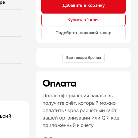
pe
Добавить в корзину
ержавеющей
положена
Купить в 1 клик
ножом
иены —
Подобрать похожий товар
ивания —
имеет
и, легко
ьные
рость
Все товары бренда
-1560 об/
я: —
рки ножа
Оплата
После оформления заказа вы
получите счёт, который можно
оплатить через расчётный счёт
ьсий,
вашей организации или QR-код
приложенный к счету