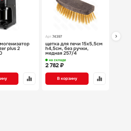
Арт.
74397
Арт.
1590
омогенизатор
щетка для печи 15х5,5см
artmec
er plus 2
h4,5см, без ручки,
машин
0
медная 257/4
серии 
evoluti
на складе
на скл
2 782 ₽
166 41
зину
В корзину
В