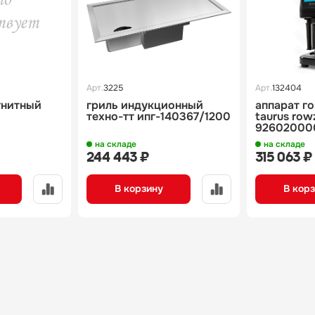
Арт.
3225
Арт.
132404
гнитный
гриль индукционный
аппарат г
техно-тт ипг-140367/1200
taurus rowz
92602000
на складе
на складе
244 443 ₽
315 063 ₽
В корзину
В кор