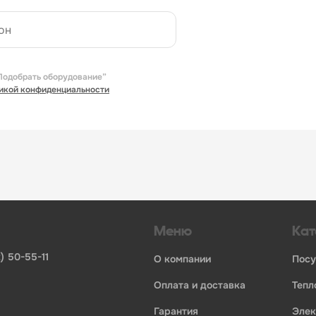
Подобрать оборудование”
икой конфиденциальности
Меню
Кат
) 50-55-11
о компании
пос
оплата и доставка
теп
гарантия
эле