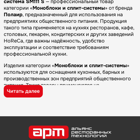
система SM111 S
— профессиональный товар
категории «
Моноблоки и сплит-системы
» от бренда
Полаир
, предназначенный для использования на
предприятиях общественного питания. Продукция
такого типа применяется на кухнях ресторанов, кафе,
столовых, пекарен, кондитерских и других заведений
HoReCa, где важны надёжность, удобство
эксплуатации и соответствие требованиям
профессиональной кухни.
Изделия категории «
Моноблоки и сплит-системы
»
используются для оснащения кухонных, барных и
производственных зон предприятий общественного
питания. Такие товары применяются на
Читать далее
профессиональных кухнях ресторанов и кафе, в
столовых, пекарнях, кондитерских и на пищевых
производствах, где требуется качественное
оборудование и кухонный инвентарь для ежедневной
работы.
Бренд
Полаир
известен на рынке профессионального
оборудования и кухонного инвентаря благодаря