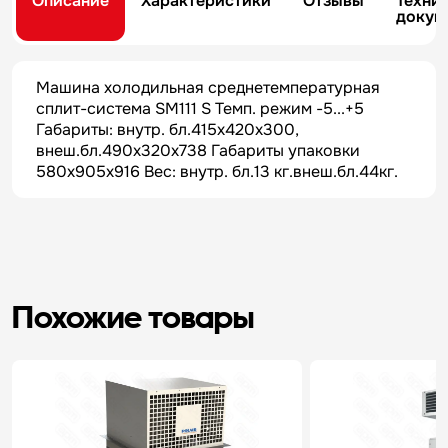
Описание
Характеристики
Отзывы
Техни
докум
Машина холодильная среднетемпературная
сплит-система SM111 S Темп. режим -5...+5
Габариты: внутр. бл.415х420х300,
внеш.бл.490х320х738 Габариты упаковки
580х905х916 Вес: внутр. бл.13 кг.внеш.бл.44кг.
Похожие товары