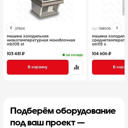
Арт.
157934
Арт.
158006
машина холодильная
машина холодиль
низкотемпературная моноблочная
среднетемперату
mb109 st
sm115 s
103 481 ₽
104 606 ₽
на складе
В корзину
В корз
Подберём оборудование
под ваш проект —