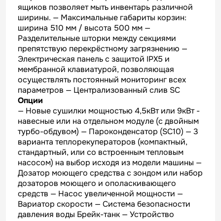
ящиков позволяет мыть инвентарь различной
ширины. — Максимальные габариты корзин:
ширина 510 мм / высота 500 мм —
Разделительные шторки между секциями
препятствую перекрёстному загрязнению —
Электрическая панель с защитой IPX5 и
мембранной клавиатурой, позволяющая
осуществлять постоянный мониторинг всех
параметров — Централизованный слив SC
Опции
— Новые сушилки мощностью 4,5кВт или 9кВт -
навесные или на отдельном модуле (с двойным
турбо-обдувом) — Пароконденсатор (SC10) — 3
варианта теплорекуператоров (компактный,
стандартный, или со встроенным тепловым
насосом) на выбор исходя из модели машины —
Дозатор моющего средства с зондом или набор
дозаторов моющего и ополаскивающего
средств — Hасос увеличенной мощности —
Вариатор скорости — Система безопасности
давления воды Брейк-танк — Устройство