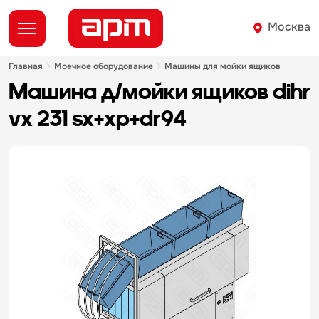
Москва
главная
моечное оборудование
машины для мойки ящиков
машина д/мойки ящиков dihr
vx 231 sx+xp+dr94