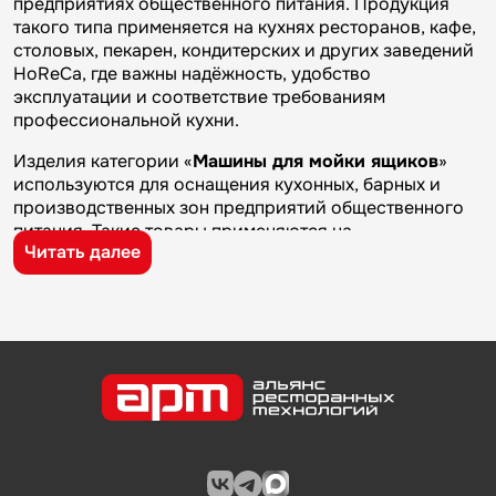
предприятиях общественного питания. Продукция
такого типа применяется на кухнях ресторанов, кафе,
столовых, пекарен, кондитерских и других заведений
HoReCa, где важны надёжность, удобство
эксплуатации и соответствие требованиям
профессиональной кухни.
Изделия категории «
Машины для мойки ящиков
»
используются для оснащения кухонных, барных и
производственных зон предприятий общественного
питания. Такие товары применяются на
Читать далее
профессиональных кухнях ресторанов и кафе, в
столовых, пекарнях, кондитерских и на пищевых
производствах, где требуется качественное
оборудование и кухонный инвентарь для ежедневной
работы.
Бренд
Dihr
известен на рынке профессионального
оборудования и кухонного инвентаря благодаря
качеству изготовления, надежности и практичности.
Продукция производителя используется на
предприятиях общественного питания и подходит для