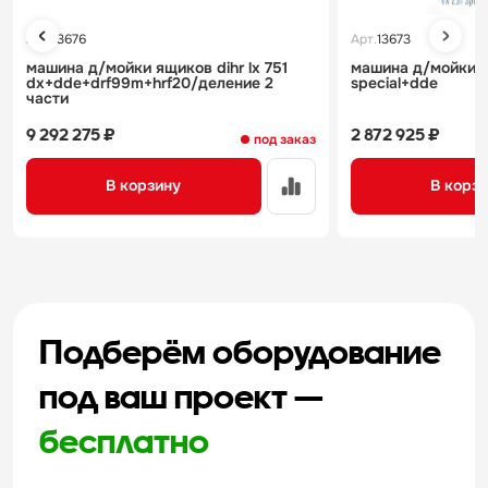
Арт.
13676
Арт.
13673
машина д/мойки ящиков dihr lx 751
машина д/мойки ящ
dx+dde+drf99m+hrf20/деление 2
special+dde
части
9 292 275 ₽
2 872 925 ₽
под заказ
В корзину
В корз
Подберём оборудование
под ваш проект —
бесплатно