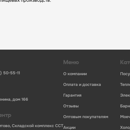
и пищевых производств.
огий»:
инвентаря и посуды для HoReCa
ьных брендов
ставщиков и дистрибьюторов
ля профессиональной кухни
ия по всей России
Меню
Кат
) 50-55-11
о компании
пос
оплата и доставка
теп
гарантия
эле
енина, дом 166
отзывы
бар
ории профессионального оборудования для оснащения пр
ентр
оптовым покупателям
мо
Бритово, Складской комплекс ССТ
акции
хол