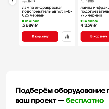
Арт.
191117
Арт.
191115
лампа инфракрасная
лампа инфрак
подогреватель airhot ir-b-
подогреватель 
825 черный
775 черный
на складе
на складе
3 689 ₽
4 239 ₽
В корзину
В корзину
Подберём оборудование 
ваш проект —
бесплатно