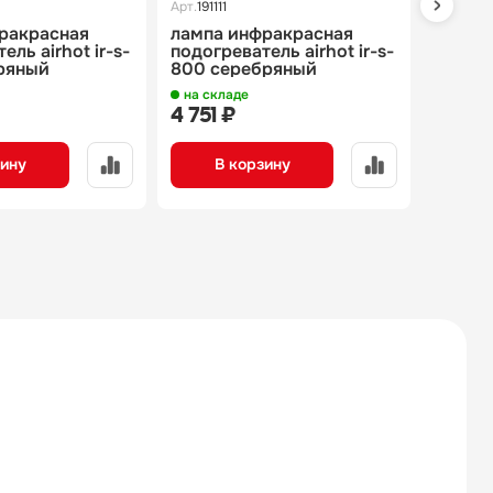
Арт.
191111
Арт.
19111
ракрасная
лампа инфракрасная
лампа
ель airhot ir-s-
подогреватель airhot ir-s-
подогр
ряный
800 серебряный
800 ч
на складе
на скл
4 751 ₽
4 550
зину
В корзину
В