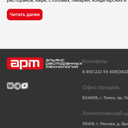
ресторанов, кафе, столовых, пекарен, кондитерских 
Преимущества компании «Альянс Ресторанных Технол
Читать далее
широкий ассортимент оборудования, кухонного 
поставки продукции от известных профессионал
сертифицированные товары от официальных по
помощь в подборе оборудования и инвентаря д
поставки для предприятий общественного питан
Характеристики товара
Контакты
Бренд
-
AIRHOT
8 800 222 55 60
8(3822
Длина БРУТТО, мм
-
215
Ширина БРУТТО, мм
-
210
Высота БРУТТО, мм
-
310
Офис продаж
Вес БРУТТО, кг
-
1.450
Страна
-
Китай
634009, г. Томск, пр. Л
В нашем каталоге также представлены другие катег
Логистический ц
фронтальные посудомоечные машины
вакуумные упаковочные аппараты
115419, г. Москва, д. 