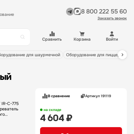
8 800 222 55 60
ование
Заказать звонок
Сравнить
Корзина
Войти
оборудование для шаурмечной
оборудование для пиццерии
вый
В сравнение
Артикул 191119
IR-C-775
реватель
на складе
ого
4 604 ₽
ии перед
меет
 высоту от