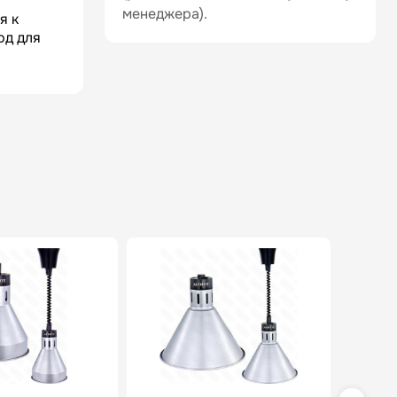
менеджера).
я к
юд для