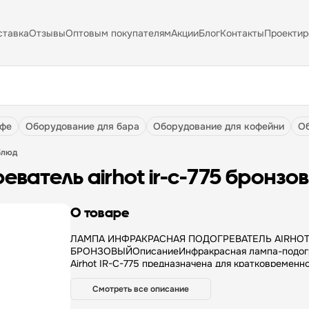
ставка
Отзывы
Оптовым покупателям
Акции
Блог
Контакты
Проектир
афе
оборудование для бара
оборудование для кофейни
блюд
ватель airhot ir-c-775 бронзо
О товаре
ЛАМПА ИНФРАКРАСНАЯ ПОДОГРЕВАТЕЛЬ AIRHOT 
БРОНЗОВЫЙОписаниеИнфракрасная лампа-подог
Airhot IR-C-775 предназначена для кратковременн
подогрева и поддержания блюд в горячем состоян
подачей. Модель выполнена в бронзовом цвете, и
Смотреть все описание
подвесную конструкцию и регулируемую рабочую