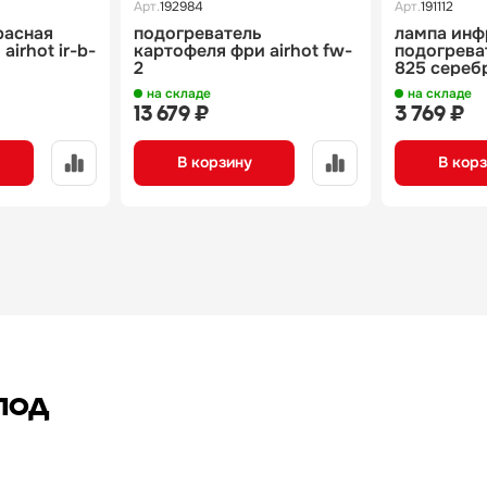
Арт.
192984
Арт.
191112
расная
подогреватель
лампа инф
airhot ir-b-
картофеля фри airhot fw-
подогреват
2
825 сереб
на складе
на складе
13 679 ₽
3 769 ₽
В корзину
В кор
под