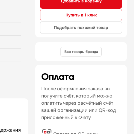
Добавить в корзину
ях
 и мягкий
Купить в 1 клик
ва
номерный
Подобрать похожий товар
 экономия
600–1500
ус из
сть 0,25
Все товары бренда
очка 250
 внешний
едит
Оплата
а 250
о
После оформления заказа вы
получите счёт, который можно
двеса. Не
оплатить через расчётный счёт
артной
 на
вашей организации или QR-код
приложенный к счету
ддержания