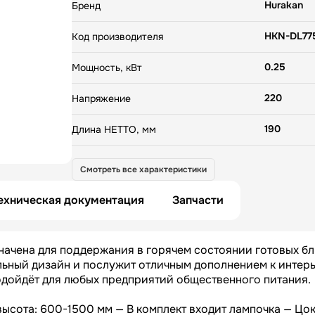
Материал корпуса: крашеный металл — Рабочая в
Hurakan
Бренд
600-1500 мм — В комплект входит лампочка — Цок
Диаметр теплового пятна: 320 мм
HKN-DL77
Код производителя
0.25
Мощность, кВт
220
Напряжение
190
Длина НЕТТО, мм
190
Ширина НЕТТО, мм
Смотреть все характеристики
600
Высота НЕТТО, мм
ехническая документация
Запчасти
1.4
Вес НЕТТО, кг
начена для поддержания в горячем состоянии готовых б
270
Длина БРУТТО, мм
льный дизайн и послужит отличным дополнением к интер
дойдёт для любых предприятий общественного питания.
240
Ширина БРУТТО, мм
ысота: 600-1500 мм — В комплект входит лампочка — Цок
380