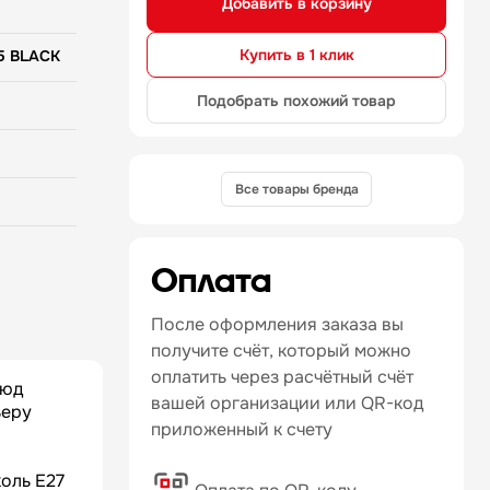
Добавить в корзину
ысота:
оль E27 —
Купить в 1 клик
5 BLACK
Подобрать похожий товар
Все товары бренда
Оплата
После оформления заказа вы
получите счёт, который можно
оплатить через расчётный счёт
люд
вашей организации или QR-код
ьеру
приложенный к счету
оль E27