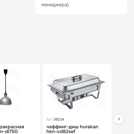
менеджера).
Арт.
38234
Арт.
1330
ракрасная
чаффинг-диш hurakan
подогр
kn-dl750
hkn-cd82sef
hurak