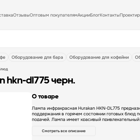
ставка
Отзывы
Оптовым покупателям
Акции
Блог
Контакты
Проектир
афе
оборудование для бара
оборудование для кофейни
блюд
 hkn-dl775 черн.
О товаре
Лампа инфракрасная Hurakan HKN-DL775 предназначена для
поддержания в горячем состоянии готовых блюд п
подачей. Лампа имеет красивый привлекательный
послужит отличным дополнением к интерьеру зав
общепита. Лампа HKN-DL755 отлично подойдёт д
Смотреть все описание
предприятий общественного питания. Особенности: —