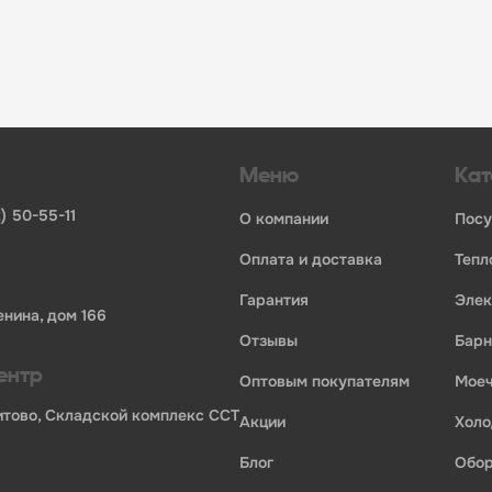
инвентаря и посуды для HoReCa
ьных брендов
ставщиков и дистрибьюторов
ля профессиональной кухни
ия по всей России
Меню
Кат
) 50-55-11
о компании
пос
оплата и доставка
теп
гарантия
эле
енина, дом 166
отзывы
бар
ентр
оптовым покупателям
мо
Бритово, Складской комплекс ССТ
акции
хол
блог
обо