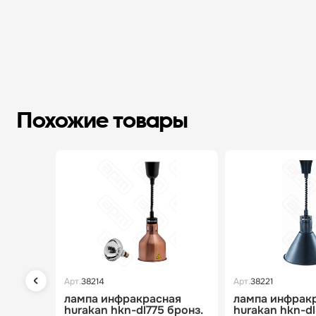
Похожие товары
Арт.
38214
Арт.
38221
лампа инфракрасная
лампа инфрак
hurakan hkn-dl775 бронз.
hurakan hkn-d