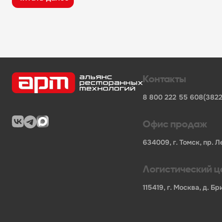
широкий ассортимент оборудования, кухонного 
поставки продукции от известных профессионал
сертифицированные товары от официальных по
помощь в подборе оборудования и инвентаря д
поставки для предприятий общественного питан
Характеристики товара
Контакты
Бренд
-
Hurakan
8 800 222 55 60
8(3822
Код производителя
-
HKN-DL775 BLACK
Мощность, кВт
-
0.25
Напряжение
-
220
Офис продаж
Длина НЕТТО, мм
-
190
Ширина НЕТТО, мм
-
190
634009, г. Томск, пр. Л
Высота НЕТТО, мм
-
600
Вес НЕТТО, кг
-
1.4
Логистический ц
Длина БРУТТО, мм
-
270
Ширина БРУТТО, мм
-
240
115419, г. Москва, д. 
Высота БРУТТО, мм
-
380
Вес БРУТТО, кг
-
1.5
Страна
-
Китай