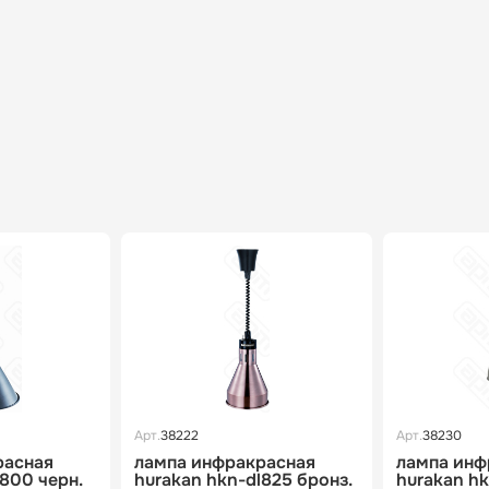
Арт.
38222
Арт.
38230
расная
лампа инфракрасная
лампа инф
l800 черн.
hurakan hkn-dl825 бронз.
hurakan h