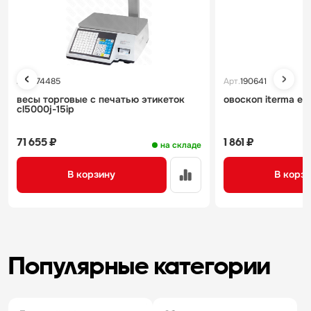
Арт.
174485
Арт.
190641
весы торговые с печатью этикеток
овоскоп iterma eg
cl5000j-15ip
71 655 ₽
1 861 ₽
на складе
В корзину
В корз
Популярные категории