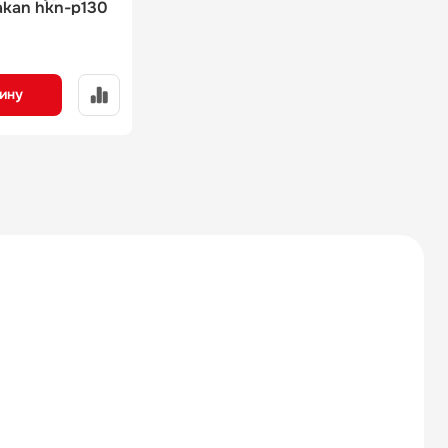
akan hkn-p130
ину