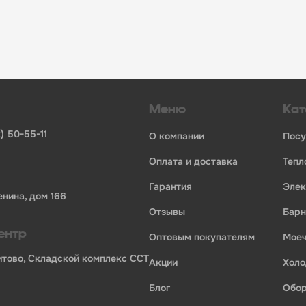
огий»:
инвентаря и посуды для HoReCa
ьных брендов
ставщиков и дистрибьюторов
ля профессиональной кухни
ия по всей России
Меню
Кат
) 50-55-11
о компании
пос
оплата и доставка
теп
гарантия
эле
енина, дом 166
отзывы
бар
ентр
оптовым покупателям
мо
Бритово, Складской комплекс ССТ
акции
хол
блог
обо
ории профессионального оборудования для оснащения пр