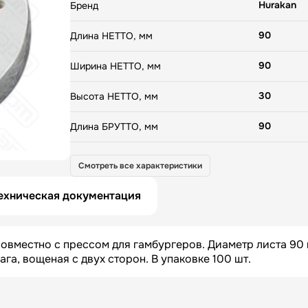
Hurakan
Бренд
90
Длина НЕТТО, мм
90
Ширина НЕТТО, мм
30
Высота НЕТТО, мм
90
Длина БРУТТО, мм
90
Ширина БРУТТО, мм
Смотреть все характеристики
30
Высота БРУТТО, мм
ехническая документация
0.15
Вес БРУТТО, кг
овместно с прессом для гамбургеров. Диаметр листа 90 
Китай
Страна
а, вощеная с двух сторон. В упаковке 100 шт.
180
Гарантия