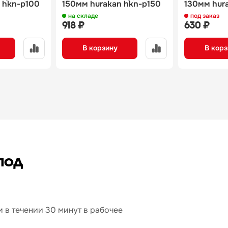
 hkn-p100
150мм hurakan hkn-p150
130мм hur
на складе
под заказ
918 ₽
630 ₽
В корзину
В корз
под
 в течении 30 минут в рабочее