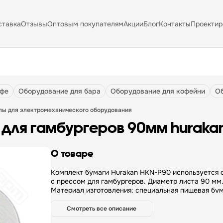
ставка
Отзывы
Оптовым покупателям
Акции
Блог
Контакты
Проектир
афе
оборудование для бара
оборудование для кофейни
лы для электромеханического оборудования
а для гамбургеров 90мм huraka
О товаре
Комплект бумаги Hurakan HKN-P90 используется 
с прессом для гамбургеров. Диаметр листа 90 мм
Материал изготовления: специальная пищевая бум
вощеная с двух сторон. В упаковке 100 шт.
Смотреть все описание