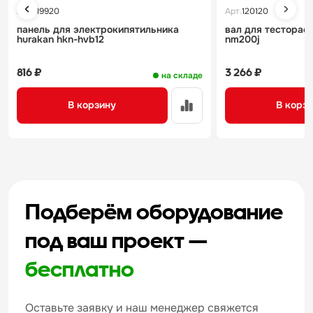
Арт.
119920
Арт.
120120
панель для электрокипятильника
вал для тестораск
hurakan hkn-hvb12
nm200j
816 ₽
3 266 ₽
на складе
В корзину
В корз
Подберём оборудование
под ваш проект —
бесплатно
Оставьте заявку и наш менеджер свяжется