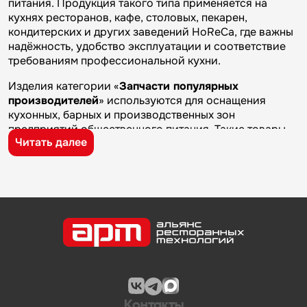
питания. Продукция такого типа применяется на
кухнях ресторанов, кафе, столовых, пекарен,
кондитерских и других заведений HoReCa, где важны
надёжность, удобство эксплуатации и соответствие
требованиям профессиональной кухни.
Изделия категории «
Запчасти популярных
производителей
» используются для оснащения
кухонных, барных и производственных зон
предприятий общественного питания. Такие товары
Читать далее
применяются на профессиональных кухнях
ресторанов и кафе, в столовых, пекарнях,
кондитерских и на пищевых производствах, где
требуется качественное оборудование и кухонный
инвентарь для ежедневной работы.
Бренд
Hurakan
известен на рынке
профессионального оборудования и кухонного
инвентаря благодаря качеству изготовления,
надежности и практичности. Продукция
производителя используется на предприятиях
общественного питания и подходит для эксплуатации
Контакты