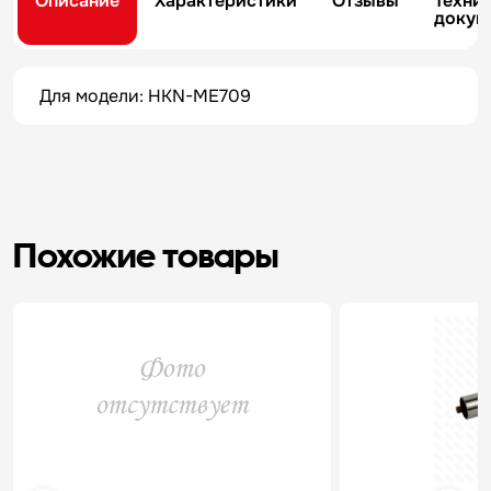
Описание
Характеристики
Отзывы
Техни
докум
Для модели: HKN-ME709
Похожие товары