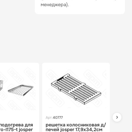
менеджера).
Арт.
40777
Арт.
3037
 подогрева для
решетка колосниковая д/
пламег
o-l175-t josper
печей josper 17,9x34,2см
josper