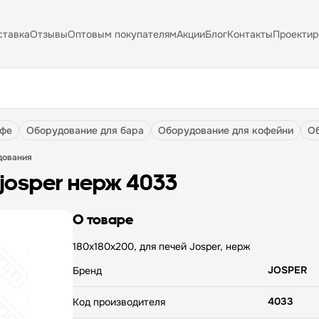
ставка
Отзывы
Оптовым покупателям
Акции
Блог
Контакты
Проектир
афе
оборудование для бара
оборудование для кофейни
дования
josper нерж 4033
О товаре
180x180x200, для печей Josper, нерж
JOSPER
Бренд
4033
Код производителя