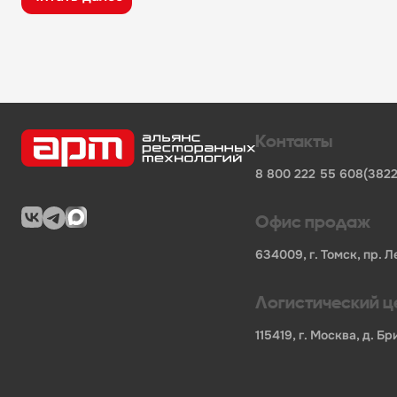
широкий ассортимент оборудования, кухонного 
поставки продукции от известных профессионал
сертифицированные товары от официальных по
помощь в подборе оборудования и инвентаря д
поставки для предприятий общественного питан
Характеристики товара
Контакты
Бренд
-
JOSPER
8 800 222 55 60
8(3822
Код производителя
-
4033
Длина НЕТТО, мм
-
180
Ширина НЕТТО, мм
-
180
Офис продаж
Высота НЕТТО, мм
-
200
Вес НЕТТО, кг
-
1.76
634009, г. Томск, пр. Л
Длина БРУТТО, мм
-
230
Ширина БРУТТО, мм
-
230
Логистический ц
Высота БРУТТО, мм
-
260
Вес БРУТТО, кг
-
2
115419, г. Москва, д. 
Страна
-
Испания
В нашем каталоге также представлены другие катег