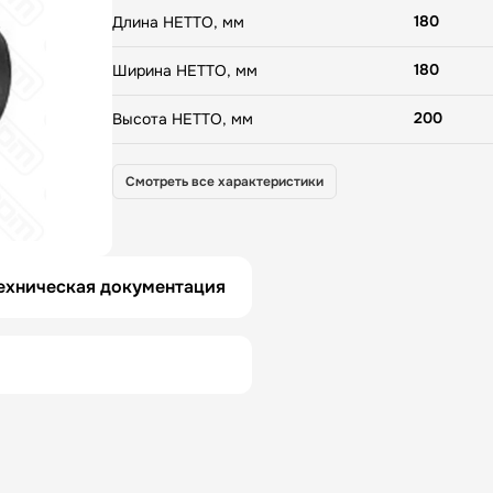
180
Длина НЕТТО, мм
180
Ширина НЕТТО, мм
200
Высота НЕТТО, мм
1.76
Вес НЕТТО, кг
Смотреть все характеристики
230
Длина БРУТТО, мм
230
Ширина БРУТТО, мм
ехническая документация
260
Высота БРУТТО, мм
2
Вес БРУТТО, кг
Испания
Страна