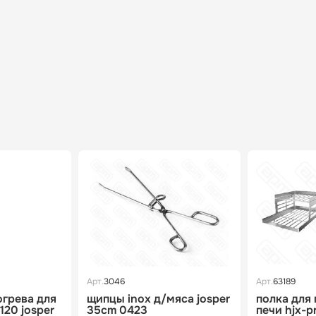
Арт.
3046
Арт.
63189
огрева для
щипцы inox д/мяса josper
полка для
120 josper
35cm 0423
печи hjx-pr