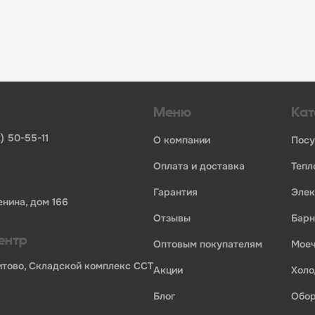
инвентаря и посуды для HoReCa
ьных брендов
ставщиков и дистрибьюторов
ля профессиональной кухни
ия по всей России
Меню
Кат
) 50-55-11
о компании
пос
оплата и доставка
теп
гарантия
эле
енина, дом 166
отзывы
бар
ентр
оптовым покупателям
мо
Бритово, Складской комплекс ССТ
акции
хол
блог
обо
ории профессионального оборудования для оснащения пр