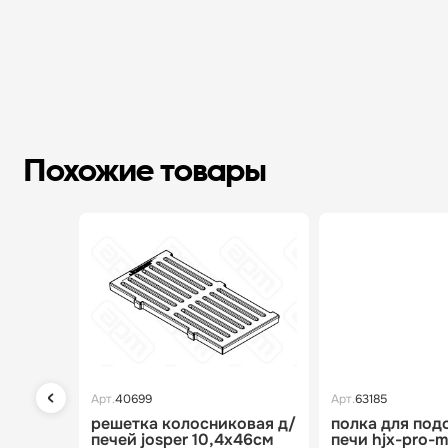
Похожие товары
Арт.
40699
Арт.
63185
решетка колосниковая д/
полка для под
печей josper 10,4x46см
печи hjx-pro-m