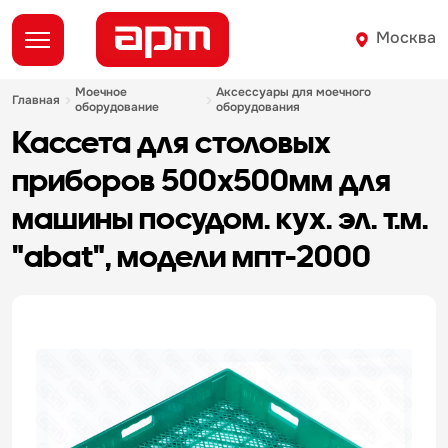
Москва
моечное
аксессуары для моечного
главная
оборудование
оборудования
кассета для столовых
приборов 500х500мм для
машины посудом. кух. эл. т.м.
"abat", модели мпт-2000