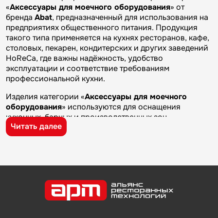
«
Аксессуары для моечного оборудования
» от
бренда
Abat
, предназначенный для использования на
предприятиях общественного питания. Продукция
такого типа применяется на кухнях ресторанов, кафе,
столовых, пекарен, кондитерских и других заведений
HoReCa, где важны надёжность, удобство
эксплуатации и соответствие требованиям
профессиональной кухни.
Изделия категории «
Аксессуары для моечного
оборудования
» используются для оснащения
кухонных, барных и производственных зон
Читать далее
предприятий общественного питания. Такие товары
применяются на профессиональных кухнях
ресторанов и кафе, в столовых, пекарнях,
кондитерских и на пищевых производствах, где
требуется качественное оборудование и кухонный
инвентарь для ежедневной работы.
Бренд
Abat
известен на рынке профессионального
оборудования и кухонного инвентаря благодаря
качеству изготовления, надежности и практичности.