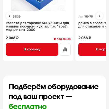
Арт.
159139
Арт.
159175
кассета для тарелок 500х500мм для
рамка в сборе мп
машины посудом. кух. эл. т.м. "abat",
для стаканов и ч
модели мпт-2000
2 068 ₽
2 068 ₽
под заказ
В корзину
В корз
Подберём оборудование
под ваш проект —
бесплатно