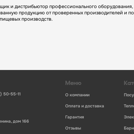
вщик и дистрибьютор профессионального оборудования, 
ванную продукцию от проверенных производителей и п
и пищевых производств.
огий»:
инвентаря и посуды для HoReCa
ьных брендов
ставщиков и дистрибьюторов
ля профессиональной кухни
ия по всей России
Меню
Кат
) 50-55-11
о компании
пос
оплата и доставка
теп
гарантия
эле
енина, дом 166
отзывы
бар
ории профессионального оборудования для оснащения пр