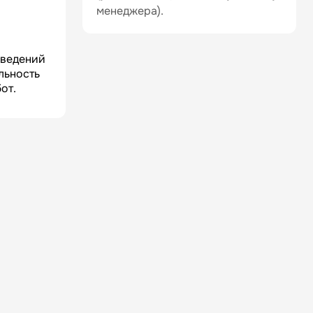
менеджера).
аведений
льность
от.