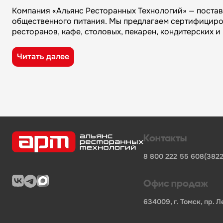
Компания «Альянс Ресторанных Технологий» — поста
общественного питания. Мы предлагаем сертифициро
ресторанов, кафе, столовых, пекарен, кондитерских 
Преимущества компании «Альянс Ресторанных Технол
Читать далее
широкий ассортимент оборудования, кухонного 
поставки продукции от известных профессионал
сертифицированные товары от официальных по
помощь в подборе оборудования и инвентаря д
поставки для предприятий общественного питан
Характеристики товара
Контакты
Бренд
-
ИТЕРМА
8 800 222 55 60
8(3822
Длина БРУТТО, мм
-
830
Ширина БРУТТО, мм
-
830
Высота БРУТТО, мм
-
1290
Офис продаж
Вес БРУТТО, кг
-
170.000
Страна
-
Россия
634009, г. Томск, пр. Л
В нашем каталоге также представлены другие катег