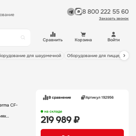
8 800 222 55 60
ование
Заказать звонок
Сравнить
Корзина
Войти
оборудование для шаурмечной
оборудование для пиццерии
В сравнение
Артикул 192956
erma CF-
на складе
иях
219 989 ₽
рнях и
овления