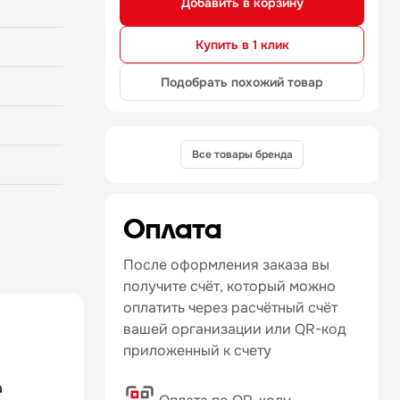
Добавить в корзину
вышенной
что
Купить в 1 клик
 высоким
яет
Подобрать похожий товар
стрее, чем
икальной
дает
печивает
ными
Все товары бренда
енная
пературу
ия
не имеет
Оплата
ект
ель с
После оформления заказа вы
ка
получите счёт, который можно
имость и
оплатить через расчётный счёт
ия в
тся для
вашей организации или QR-код
 Она
приложенный к счету
ак
час. Печь
а
жных