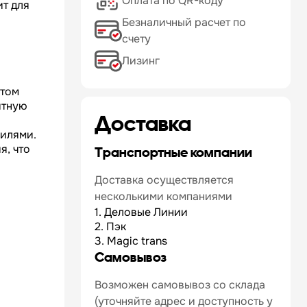
Оплата по QR-коду
ит для
Безналичный расчет по
счету
Лизинг
ытом
итную
Доставка
рилями.
я, что
Транспортные компании
Доставка осуществляется
несколькими компаниями
1. Деловые Линии
2. Пэк
3. Magic trans
Самовывоз
Возможен самовывоз со склада
(уточняйте адрес и доступность у