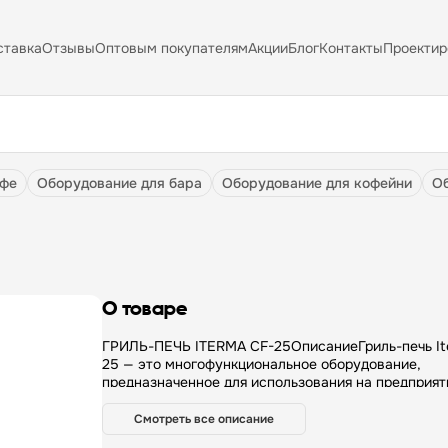
ставка
Отзывы
Оптовым покупателям
Акции
Блог
Контакты
Проектир
афе
оборудование для бара
оборудование для кофейни
О товаре
ГРИЛЬ-ПЕЧЬ ITERMA CF-25ОписаниеГриль-печь It
25 — это многофункциональное оборудование,
предназначенное для использования на предприят
общественного питания и торговли, а также в пека
кондитерских. Она идеально подходит для пригот
Смотреть все описание
мяса, рыбы и овощей на углях, придавая блюдам