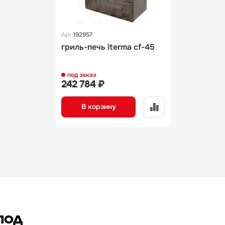
Арт.
192957
гриль-печь iterma cf-45
под заказ
242 784 ₽
В корзину
под