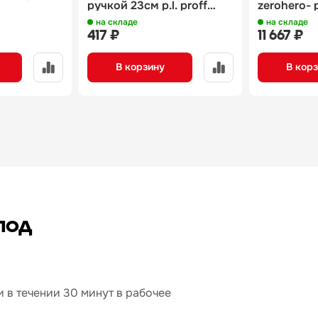
ручкой 23см p.l. proff
zerohero- p
cuisine
на складе
на складе
417 ₽
11 667 ₽
В корзину
В кор
под
 в течении 30 минут в рабочее