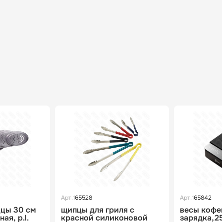
Арт.
165528
Арт.
165842
ццы 30 см
щипцы для гриля с
весы кофе
я, p.l.
красной силиконовой
зарядка,2