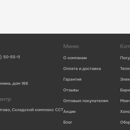
инвентаря и посуды для HoReCa
ьных брендов
ставщиков и дистрибьюторов
ля профессиональной кухни
ия по всей России
Меню
Кат
) 50-55-11
о компании
пос
оплата и доставка
теп
гарантия
эле
енина, дом 166
отзывы
бар
ентр
оптовым покупателям
мо
Бритово, Складской комплекс ССТ
акции
хол
блог
обо
ории профессионального оборудования для оснащения пр