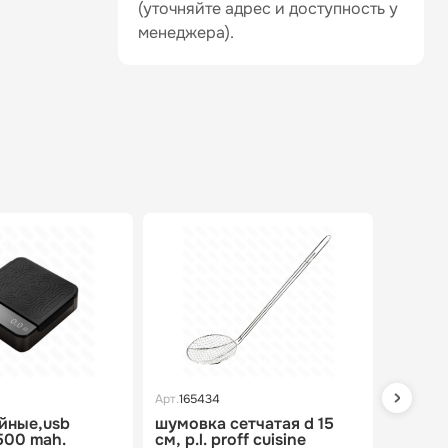
(уточняйте адрес и доступность у
менеджера).
Арт.
165434
Арт.
1659
йные,usb
шумовка сетчатая d 15
гастро
500 mah.
см, p.l. proff cuisine
металл