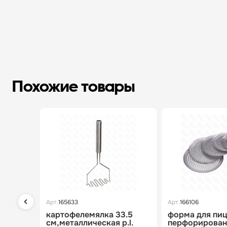
Похожие товары
Арт.
165633
Арт.
166106
картофелемялка 33.5
форма для пи
см,металлическая p.l.
перфорированна