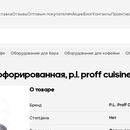
ставка
Отзывы
Оптовым покупателям
Акции
Блог
Контакты
Проектир
афе
оборудование для бара
оборудование для кофейни
форированная, p.l. proff cuisin
О товаре
P.L. Proff 
Бренд
Нет
СтопЦена