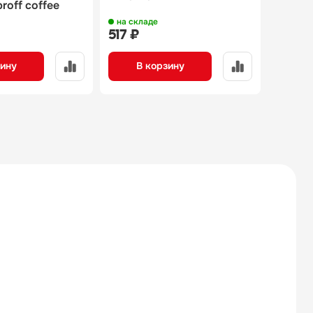
roff coffee
на складе
на скл
517 ₽
453 ₽
зину
В корзину
В