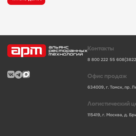
широкий ассортимент оборудования, кухонного 
поставки продукции от известных профессионал
сертифицированные товары от официальных по
помощь в подборе оборудования и инвентаря д
поставки для предприятий общественного питан
Характеристики товара
Контакты
Бренд
-
P.L. Proff Cuisine
8 800 222 55 60
8(3822
СтопЦена
-
Нет
Вид товара
-
Форма для выпечки
Артикул производителя
-
PTWP14
Офис продаж
H, Высота
-
10
Диаметр
-
355
634009, г. Томск, пр. Л
Производитель
-
PLProffcuisine
В упаковке, шт.
-
1
Логистический ц
Страна
-
КНР
Минимальная отгрузка, шт
-
1
115419, г. Москва, д. 
Материал
-
алюминий
Вес, г.
-
208
В нашем каталоге также представлены другие катег