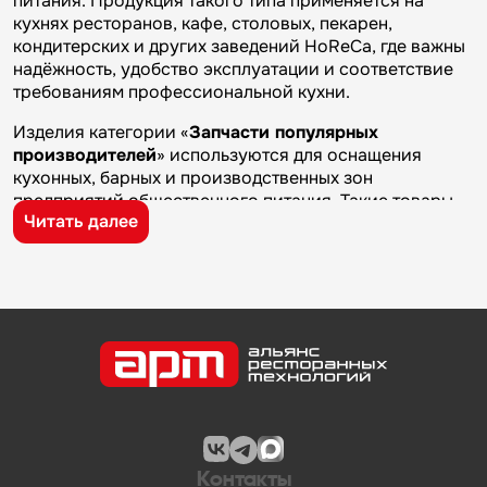
питания. Продукция такого типа применяется на
кухнях ресторанов, кафе, столовых, пекарен,
кондитерских и других заведений HoReCa, где важны
надёжность, удобство эксплуатации и соответствие
требованиям профессиональной кухни.
Изделия категории «
Запчасти популярных
производителей
» используются для оснащения
кухонных, барных и производственных зон
предприятий общественного питания. Такие товары
Читать далее
применяются на профессиональных кухнях
ресторанов и кафе, в столовых, пекарнях,
кондитерских и на пищевых производствах, где
требуется качественное оборудование и кухонный
инвентарь для ежедневной работы.
Бренд
Apach Cook Line
известен на рынке
профессионального оборудования и кухонного
инвентаря благодаря качеству изготовления,
надежности и практичности. Продукция
производителя используется на предприятиях
общественного питания и подходит для эксплуатации
Контакты