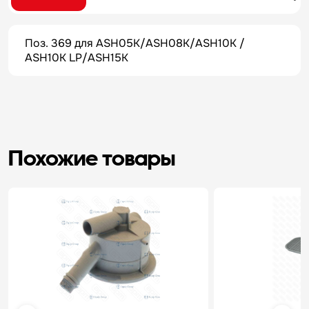
Поз. 369 для ASH05K/ASH08K/ASH10K /
ASH10K LP/ASH15K
Похожие товары