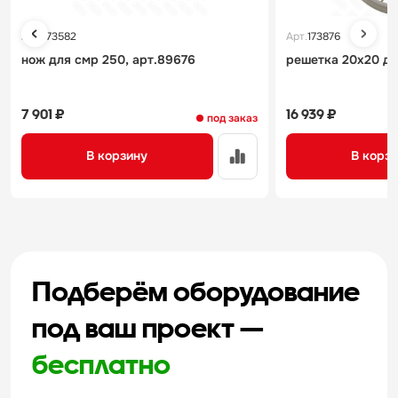
Арт.
173582
Арт.
173876
нож для смр 250, арт.89676
решетка 20х20 для
7 901 ₽
16 939 ₽
под заказ
В корзину
В корз
Подберём оборудование
под ваш проект —
бесплатно