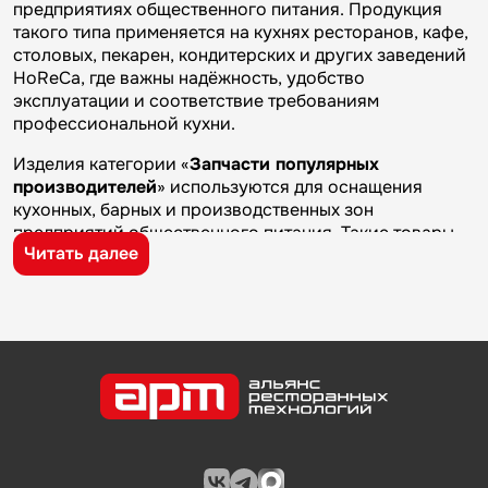
предприятиях общественного питания. Продукция
такого типа применяется на кухнях ресторанов, кафе,
столовых, пекарен, кондитерских и других заведений
HoReCa, где важны надёжность, удобство
эксплуатации и соответствие требованиям
профессиональной кухни.
Изделия категории «
Запчасти популярных
производителей
» используются для оснащения
кухонных, барных и производственных зон
предприятий общественного питания. Такие товары
Читать далее
применяются на профессиональных кухнях
ресторанов и кафе, в столовых, пекарнях,
кондитерских и на пищевых производствах, где
требуется качественное оборудование и кухонный
инвентарь для ежедневной работы.
Бренд
Robot-Coupe
известен на рынке
профессионального оборудования и кухонного
инвентаря благодаря качеству изготовления,
надежности и практичности. Продукция
производителя используется на предприятиях