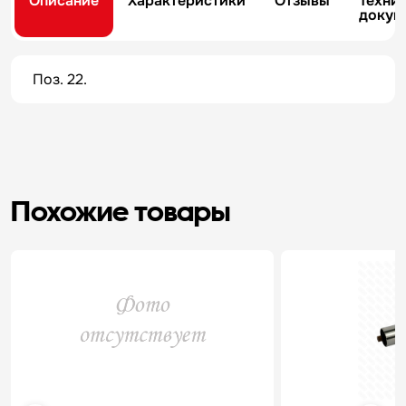
Описание
Характеристики
Отзывы
Техни
докум
Поз. 22.
Похожие товары