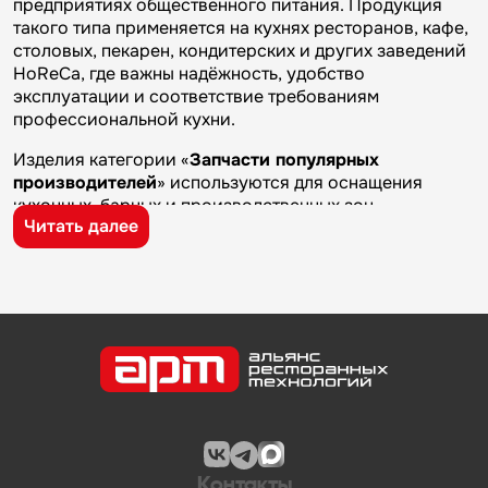
предприятиях общественного питания. Продукция
такого типа применяется на кухнях ресторанов, кафе,
столовых, пекарен, кондитерских и других заведений
HoReCa, где важны надёжность, удобство
эксплуатации и соответствие требованиям
профессиональной кухни.
Изделия категории «
Запчасти популярных
производителей
» используются для оснащения
кухонных, барных и производственных зон
Читать далее
предприятий общественного питания. Такие товары
применяются на профессиональных кухнях
ресторанов и кафе, в столовых, пекарнях,
кондитерских и на пищевых производствах, где
требуется качественное оборудование и кухонный
инвентарь для ежедневной работы.
Бренд
Hurakan
известен на рынке
профессионального оборудования и кухонного
инвентаря благодаря качеству изготовления,
надежности и практичности. Продукция
производителя используется на предприятиях
Контакты