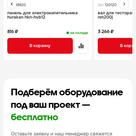
Арт.
119920
Арт.
120120
панель для электрокипятильника
вал для тестораск
hurakan hkn-hvb12
nm200j
816 ₽
3 266 ₽
на складе
В корзину
В корз
Подберём оборудование
под ваш проект —
бесплатно
Оставьте заявку и наш менеджер свяжется