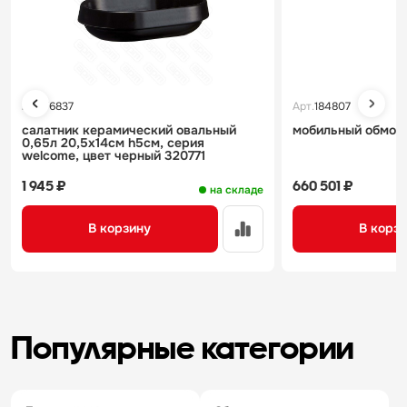
Арт.
76837
Арт.
184807
салатник керамический овальный
мобильный обмотч
0,65л 20,5х14см h5см, серия
welcome, цвет черный 320771
1 945 ₽
660 501 ₽
на складе
В корзину
В корз
Популярные категории