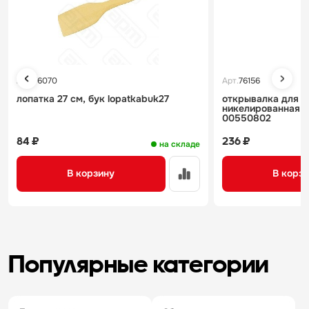
Арт.
76070
Арт.
76156
лопатка 27 см, бук lopatkabuk27
открывалка для б
никелированная с
00550802
84 ₽
236 ₽
на складе
В корзину
В корз
Популярные категории